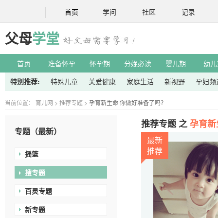
首页
学问
社区
记录
父母
学堂
首页
准备怀孕
怀孕期
分娩必读
婴儿期
幼儿
特别推荐:
特殊儿童
关爱健康
家庭生活
新视野
孕妇频
当前位置：
育儿网
>
推荐专题
>
孕育新生命 你做好准备了吗？
推荐专题 之
孕育新
专题（最新）
最新
推荐
摇篮
搜专题
百灵专题
新专题