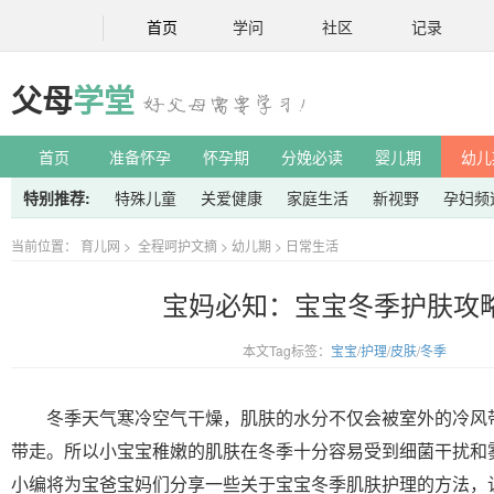
首页
学问
社区
记录
父母
学堂
首页
准备怀孕
怀孕期
分娩必读
婴儿期
幼儿
特别推荐:
特殊儿童
关爱健康
家庭生活
新视野
孕妇频
当前位置：
育儿网
>
全程呵护文摘
>
幼儿期
>
日常生活
宝妈必知：宝宝冬季护肤攻
本文Tag标签：
宝宝
/
护理
/
皮肤
/
冬季
冬季天气寒冷空气干燥，肌肤的水分不仅会被室外的冷风
带走。所以小宝宝稚嫩的肌肤在冬季十分容易受到细菌干扰和
小编将为宝爸宝妈们分享一些关于宝宝冬季肌肤护理的方法，