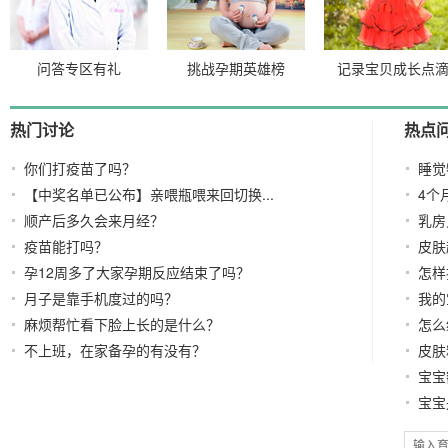
问答专区有礼
挑战孕期英雄榜
记录宝贝成长点
热门讨论
热点
你们打疫苗了吗？
睡觉
【中奖名单已公布】亲喂瓶喂来回切换...
急！
4个
顺产后多久会来月经？
太多
乳房
疫苗能打吗？
皮肤
孕12周多了大家孕期反应结束了吗？
怎样
月子是靠手机度过的吗？
况
我的
麻烦帮忙看下脸上长的是什么？
怎么
不上班，在家备孕的有没有？
皮肤
宝宝
宝宝