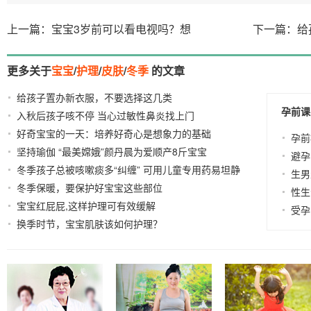
上一篇：宝宝3岁前可以看电视吗？想
下一篇：给
更多关于
宝宝
/
护理
/
皮肤
/
冬季
的文章
给孩子置办新衣服，不要选择这几类
2021-10-19
孕前课
入秋后孩子咳不停 当心过敏性鼻炎找上门
2021-10-01
好奇宝宝的一天：培养好奇心是想象力的基础
2022-05-
孕前
坚持瑜伽 “最美嫦娥”颜丹晨为爱顺产8斤宝宝
17
2022-05-
避孕
冬季孩子总被咳嗽痰多“纠缠” 可用儿童专用药易坦静
07
生男
冬季保暖，要保护好宝宝这些部位
2021-11-17
2021-03-30
性生
宝宝红屁屁,这样护理可有效缓解
2021-04-22
受孕
换季时节，宝宝肌肤该如何护理？
2021-03-15