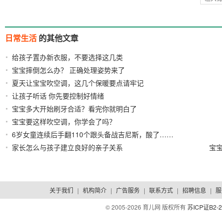
日常生活
的其他文章
给孩子置办新衣服，不要选择这几类
2021/10/19
宝宝摔倒怎么办？ 正确处理姿势来了
2021/08/26
夏天让宝宝吹空调，这几个保暖要点请牢记
2021/08/23
让孩子听话 你先要控制好情绪
2021/08/16
宝宝多大开始刷牙合适？看完你就明白了
2021/08/02
宝宝要这样吹空调，你学会了吗？
2021/07/25
6岁女童连续后手翻110个跟头备战吉尼斯，酸了……
家长怎么与孩子建立良好的亲子关系
宝
2021/07/12
2021/07/09
关于我们
|
机构简介
|
广告服务
|
联系方式
|
招聘信息
|
服
© 2005-
2026 育儿网 版权所有
苏ICP证B2-2