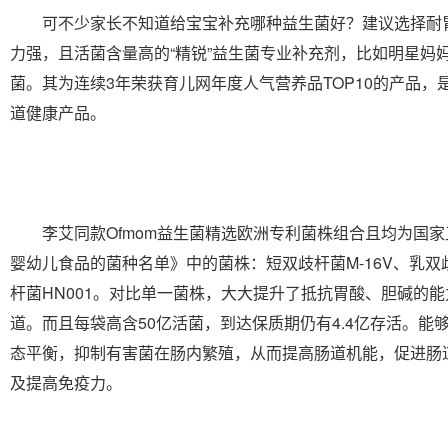
可不少家长不知道给宝宝补充哪种益生菌好？建议选择耐
力强，且活菌含量高的“精锐”益生菌专业补充剂，比如明星妈妈
菌。其为连续3年荣获育儿网年度人气营养品TOP10的产品，
道健康产品。
李艾同款Ofmom益生菌精选欧洲专利菌株组合且均为国家
婴幼儿食品的菌种名单》中的菌株：短双歧杆菌M-16V、乳双歧
杆菌HN001。对比单一菌株，大大提升了抵抗胃酸、胆碱的
道。而且每袋高含50亿活菌，到达保质期仍有4.4亿存活。能
态平衡，抑制有害菌在肠内繁殖，从而提高肠道机能，促进肠
及提高免疫力。