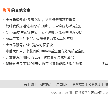
腹泻
的其他文章
宝宝肠道迎来“多事之秋”，这些保健事项很重要
妈咪爱做肠道健康的“护卫菌”，让宝宝肠舒适更健康
2021/09/28
Ofmom益生菌守护宝宝肠道健康 远离秋季腹泻侵扰
2021/09/27
秋季宝宝上吐下泻，妈咪爱助力宝妈从容应对
2021/09/15
宝宝易腹泻，试试这些方面解决
2021/09/09
2021/08/14
小菌大作用，李艾同款Ofmom益生菌有效防范宝宝腹
儿童腹泻巧用NutraEve诺达益青苹果味补液盐
泻
2021/07/29
妈咪爱与宝宝“肠”相守，调节肠道菌群解决腹泻烦恼
冬季
2021/07/13
2021/06/29
关于我们
|
机构简介
|
广告服务
|
联系方式
|
招聘信息
|
服
© 2005-
2026 育儿网 版权所有
苏ICP证B2-2