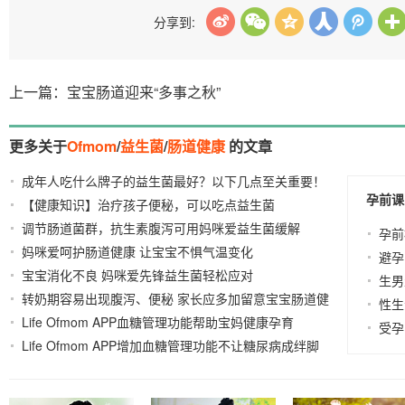
分享到:
上一篇：宝宝肠道迎来“多事之秋”
更多关于
Ofmom
/
益生菌
/
肠道健康
的文章
成年人吃什么牌子的益生菌最好？以下几点至关重要！
孕前课
【健康知识】治疗孩子便秘，可以吃点益生菌
2024-11-01
2023-05-
调节肠道菌群，抗生素腹泻可用妈咪爱益生菌缓解
19
孕前
妈咪爱呵护肠道健康 让宝宝不惧气温变化
2023-03-14
2023-03-01
避孕
宝宝消化不良 妈咪爱先锋益生菌轻松应对
2023-02-28
生男
转奶期容易出现腹泻、便秘 家长应多加留意宝宝肠道健
性生
Life Ofmom APP血糖管理功能帮助宝妈健康孕育
康
2022-
2023-02-27
受孕
Life Ofmom APP增加血糖管理功能不让糖尿病成绊脚
02-24
石
2022-01-19