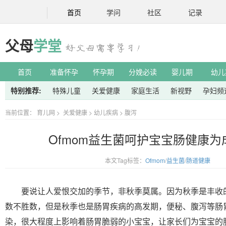
首页
学问
社区
记录
父母
学堂
首页
准备怀孕
怀孕期
分娩必读
婴儿期
幼儿
特别推荐:
特殊儿童
关爱健康
家庭生活
新视野
孕妇频
当前位置：
育儿网
>
关爱健康
>
幼儿疾病
>
腹泻
Ofmom益生菌呵护宝宝肠健康为
本文Tag标签：
Ofmom
/
益生菌
/
肠道健康
要说让人爱恨交加的季节，非秋季莫属。因为秋季是丰收
数不胜数，但是秋季也是肠胃疾病的高发期，便秘、腹泻等肠
染，很大程度上影响着肠胃脆弱的小宝宝，让家长们为宝宝的