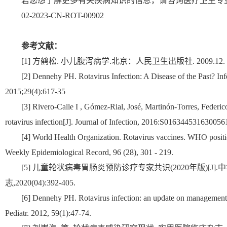
若您想了解更多有关疾病知识的信息，请咨询医疗卫生专
02-2023-CN-ROT-00902
参考文献：
[1] 方鹤松. 小儿腹泻病学.北京：人民卫生出版社. 2009.12.
[2] Dennehy PH. Rotavirus Infection: A Disease of the Past? In
2015;29(4):617-35
[3] Rivero-Calle I , Gómez-Rial, José, Martinón-Torres, Federico
rotavirus infection[J]. Journal of Infection, 2016:S016344531630056
[4] World Health Organization. Rotavirus vaccines. WHO posit
Weekly Epidemiological Record, 96 (‎28)‎, 301 - 219.
[5] 儿童轮状病毒胃肠炎预防诊疗专家共识(2020年版)[J]
志,2020(04):392-405.
[6] Dennehy PH. Rotavirus infection: an update on management
Pediatr. 2012, 59(1):47-74.