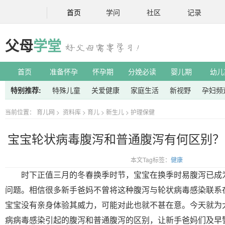
首页
学问
社区
记录
父母
学堂
首页
准备怀孕
怀孕期
分娩必读
婴儿期
幼儿
特别推荐:
特殊儿童
关爱健康
家庭生活
新视野
孕妇频
当前位置：
育儿网
>
资料库
>
育儿
>
新生儿
>
护理保健
宝宝轮状病毒腹泻和普通腹泻有何区别？
本文Tag标签：
健康
时下正值三月的冬春换季时节，宝宝在换季时易腹泻已成
问题。相信很多新手爸妈不曾将这种腹泻与轮状病毒感染联系
宝宝没有亲身体验其威力，可能对此也就不甚在意。今天就为
病病毒感染引起的腹泻和普通腹泻的区别，让新手爸妈们及早