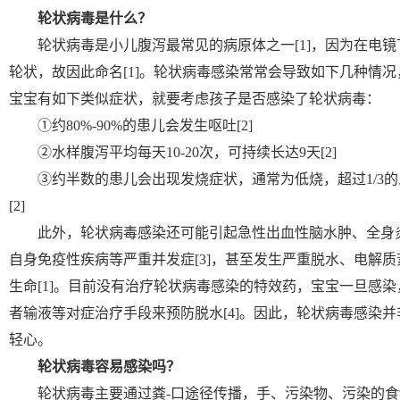
轮状病毒是什么？
轮状病毒是小儿腹泻最常见的病原体之一[1]，因为在电
轮状，故因此命名[1]。轮状病毒感染常常会导致如下几种情
宝宝有如下类似症状，就要考虑孩子是否感染了轮状病毒：
①约80%-90%的患儿会发生呕吐[2]
②水样腹泻平均每天10-20次，可持续长达9天[2]
③约半数的患儿会出现发烧症状，通常为低烧，超过1/3的
[2]
此外，轮状病毒感染还可能引起急性出血性脑水肿、全身
自身免疫性疾病等严重并发症[3]，甚至发生严重脱水、电解
生命[1]。目前没有治疗轮状病毒感染的特效药，宝宝一旦感
者输液等对症治疗手段来预防脱水[4]。因此，轮状病毒感染
轻心。
轮状病毒容易感染吗？
轮状病毒主要通过粪-口途径传播，手、污染物、污染的