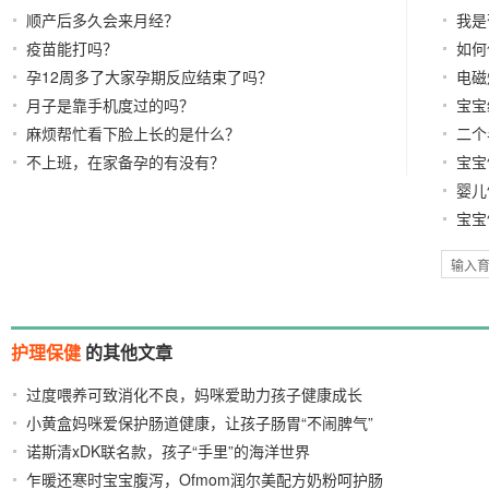
顺产后多久会来月经？
天决
我是
疫苗能打吗？
康？
如何
孕12周多了大家孕期反应结束了吗？
电磁
月子是靠手机度过的吗？
的吗
宝宝
麻烦帮忙看下脸上长的是什么？
吗，
二个
不上班，在家备孕的有没有？
宝宝
婴儿
宝宝
护理保健
的其他文章
过度喂养可致消化不良，妈咪爱助力孩子健康成长
小黄盒妈咪爱保护肠道健康，让孩子肠胃“不闹脾气”
2022/03/22
诺斯清xDK联名款，孩子“手里”的海洋世界
2022/03/11
2022/03/10
乍暖还寒时宝宝腹泻，Ofmom润尔美配方奶粉呵护肠