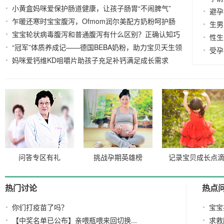
小黄盒妈咪爱保护肠道健康，让孩子肠胃“不闹脾气”
避孕
乍暖还寒时宝宝腹泻，Ofmom润尔美配方奶粉呵护肠
2022-03-11
生男
宝宝轮状病毒腹泻和普通腹泻有什么区别？正确认知巧
道
2022-03-09
性生
“冠军”体质养成记——德国BEBA奶粉，助力宝贝天生领
应对
2022-03-08
受孕
妈咪爱钙维KD咀嚼片助孩子充足补钙满足成长需求
先
2022-03-07
2022-03-04
问答专区有礼
挑战孕期英雄榜
记录宝贝成长点
热门讨论
热点
你们打疫苗了吗？
宝宝
【中奖名单已公布】亲喂瓶喂来回切换...
求救