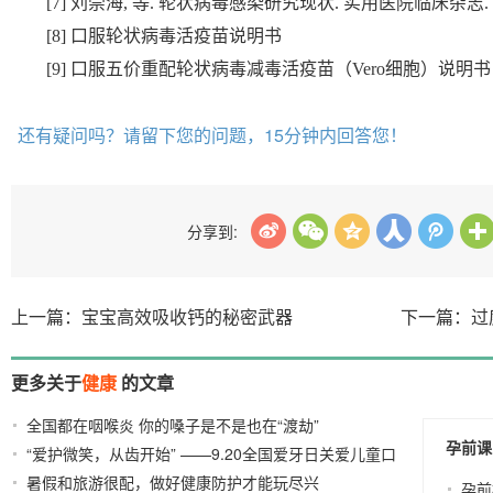
[7] 刘崇海, 等. 轮状病毒感染研究现状. 实用医院临床杂志. 2005,
[8] 口服轮状病毒活疫苗说明书
[9] 口服五价重配轮状病毒减毒活疫苗（Vero细胞）说明书
还有疑问吗？请留下您的问题，15分钟内回答您！
分享到:
上一篇：宝宝高效吸收钙的秘密武器
下一篇：过
更多关于
健康
的文章
全国都在咽喉炎 你的嗓子是不是也在“渡劫”
2023-09-27
孕前课
“爱护微笑，从齿开始” ——9.20全国爱牙日关爱儿童口
暑假和旅游很配，做好健康防护才能玩尽兴
腔健康公益启程
2023-07-18
2023-09-15
孕前