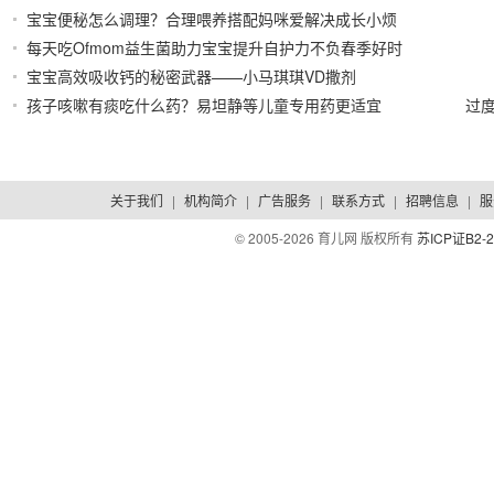
宝宝便秘怎么调理？合理喂养搭配妈咪爱解决成长小烦
道
2022/03/09
每天吃Ofmom益生菌助力宝宝提升自护力不负春季好时
恼
2022/03/09
宝宝高效吸收钙的秘密武器——小马琪琪VD撒剂
光
2022/03/09
孩子咳嗽有痰吃什么药？易坦静等儿童专用药更适宜
过
2022/03/01
2021/11/09
关于我们
|
机构简介
|
广告服务
|
联系方式
|
招聘信息
|
服
© 2005-
2026 育儿网 版权所有
苏ICP证B2-2