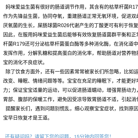
妈咪爱益生菌有很好的肠道调节作用，其含有的枯草杆菌R179
作为先锋益生菌，协同夺氧，重建肠道正常无氧环境，促进双
厌氧菌的生长，屎肠球菌R026代谢产生的丁酸更可有利于恢
因此，在服用妈咪爱益生菌后能够有效恢复肠道菌群平衡和正
杆菌R179还可分泌枯草杆菌蛋白酶等多种消化酶，在消化道
发挥作用，分解乳糖和提高蛋白的消化率，帮助肠道对营养物
宝的消化不良症状。
除了饮食方面外，还有一些因素常常被家长们所忽略，比如运
改变、睡眠、情绪问题等等。宝宝在充足的睡眠下，才能更好
力；保证宝宝适量的运动，可以促进肠道蠕动，增强胃肠动力
胃部、腹部的保暖工作，避免因受凉导致胃肠道不适，引起消
提醒家长们，遇到问题别慌乱，细心观察宝宝症状，找到原因
宝早日恢复才是王道。
还有疑问吗？请留下您的问题，15分钟内回答您！