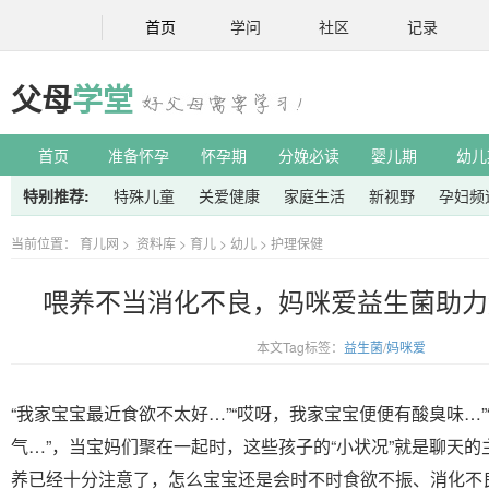
首页
学问
社区
记录
父母
学堂
首页
准备怀孕
怀孕期
分娩必读
婴儿期
幼儿
特别推荐:
特殊儿童
关爱健康
家庭生活
新视野
孕妇频
当前位置：
育儿网
>
资料库
>
育儿
>
幼儿
>
护理保健
喂养不当消化不良，妈咪爱益生菌助力
本文Tag标签：
益生菌
/
妈咪爱
“我家宝宝最近食欲不太好…”“哎呀，我家宝宝便便有酸臭味…
气…”，当宝妈们聚在一起时，这些孩子的“小状况”就是聊天
养已经十分注意了，怎么宝宝还是会时不时食欲不振、消化不