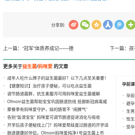
分享到:
上一篇：“冠军”体质养成记——德
下一篇：孩
更多关于
益生菌
/
妈咪爱
的文章
成年人吃什么牌子的益生菌最好？以下几点至关重要！
孕前课
【健康知识】治疗孩子便秘，可以吃点益生菌
2024-11-01
2023-05-
调节肠道菌群，抗生素腹泻可用妈咪爱益生菌缓解
19
孕前
Ofmom益生菌帮助宝宝巩固肠道防线 抵御新冠病毒威
2023-03-14
避孕
聚餐季有妈咪爱守护，娃的肠胃不 “闹脾气”
胁
2025-12-22
2023-01-09
生男
告别“饭渣宝宝” 妈咪爱可调节肠道促进消化与吸收
性生
开学后孩子便秘找上门？妈咪爱帮娃度过肠道的开学适
2025-12-17
受孕
肠道健康好伴侣，Ofmom妈咪爱纯净1号益生菌上市
应期
2025-03-10