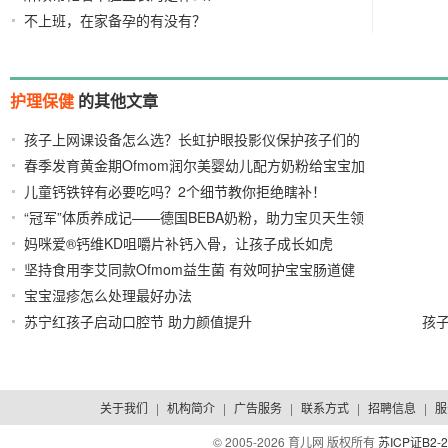
不上班，在家备孕的有没有？
护理保健
的其他文章
孩子上网课设备怎么选？长虹护眼投影仪保护孩子们的
春季发育黄金期Ofmom润尔美婴幼儿配方奶粉给宝宝加
心灵之窗
2022/03/23
儿童钙铁锌有必要吃吗？2个细节教你拒绝瞎补！
码
2022/03/22
“冠军”体质养成记——德国BEBA奶粉，助力宝贝天生领
2022/03/22
妈咪爱®钙维KD咀嚼片补钙入骨，让孩子成长如虎
先
2022/03/07
坚持食用李艾同款Ofmom益生菌 有效呵护宝宝肠道健
2022/02/22
宝宝湿疹怎么处理最好办法
康
2021/12/17
2022/01/07
苏宁红孩子启动口腔节 助力颜值提升
孩
2015/04/09
眼
关于我们
|
机构简介
|
广告服务
|
联系方式
|
招聘信息
|
服
© 2005-
2026 育儿网 版权所有
苏ICP证B2-2