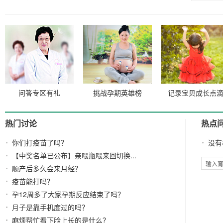
2025-03-07
问答专区有礼
挑战孕期英雄榜
记录宝贝成长点
热门讨论
热点
你们打疫苗了吗？
没有
【中奖名单已公布】亲喂瓶喂来回切换...
顺产后多久会来月经？
疫苗能打吗？
孕12周多了大家孕期反应结束了吗？
月子是靠手机度过的吗？
麻烦帮忙看下脸上长的是什么？