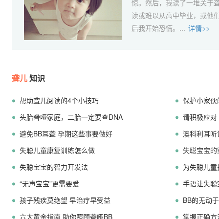
惊。然后，我读了一堆关于
读或难以从高中毕业，或他
后我开始恐慌。...
详情>>
聋儿
知识
帮助聋儿阅读的4个小技巧
保护小家伙
头胎聋哑家庭，二胎一定要查DNA
请积极应对
避免BB耳聋 孕期这些事要做好
澳科利耳听
失聪儿童康复训练怎么做
失聪宝宝的
失聪宝宝的智力开发法
为失聪儿童
“无声宝宝”更需要爱
手语让失聪
孩子残疾莫绝望 早治疗早受益
BB的无动
六大黄金指南 助你照顾聋哑BB
掌握正确方