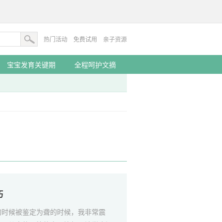
热门活动
免费试用
亲子资源
宝宝发育关键期
全程呵护文摘
巧
的时候被鉴定为聋的时候，我非常震