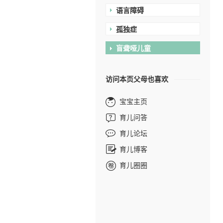
语言障碍
孤独症
盲聋哑儿童
访问本页父母也喜欢
宝宝主页
育儿问答
育儿论坛
育儿博客
育儿圈圈