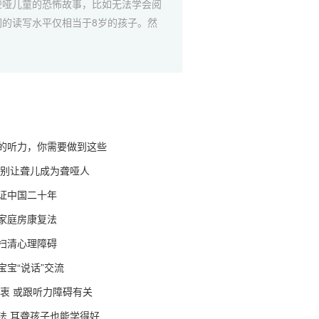
聋哑儿童的恐怖故事，比如无法学会阅
们的读写水平仅相当于8岁的孩子。然
的听力，你需要做到这些
 别让聋儿成为聋哑人
证中国二十年
家庭房康复法
扫清心理障碍
宝宝“说话”交流
于衷 或跟听力障碍有关
法 耳聋孩子也能学得好