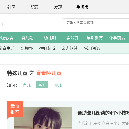
社区
记录
发现
手机版
分娩必读
婴儿期
幼儿期
学龄前
早期教育
怀孕前后
家庭生活
新视野
孕妇频道
杂志阅读
常用资源
特殊儿童 之
盲聋哑儿童
知识 :
盲儿
聋儿
哑儿
最新
推荐
帮助聋儿阅读的4个小技
当我的儿子哈利在三个月大