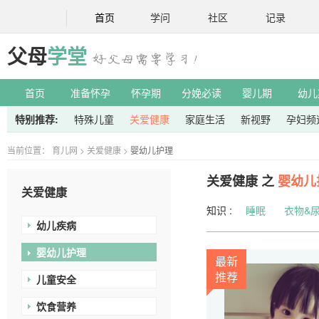
首页
学问
社区
记录
父母
学堂
首页
准备怀孕
怀孕期
分娩必读
婴儿期
幼儿
特别推荐:
特殊儿童
关爱健康
家庭生活
新视野
孕妇频
当前位置：
育儿网
>
关爱健康
>
婴幼儿护理
关爱健康 之
婴幼儿
关爱健康
知识 :
睡眠
衣物&
幼儿疾病
婴幼儿护理
最新
推荐
儿童安全
饮食营养