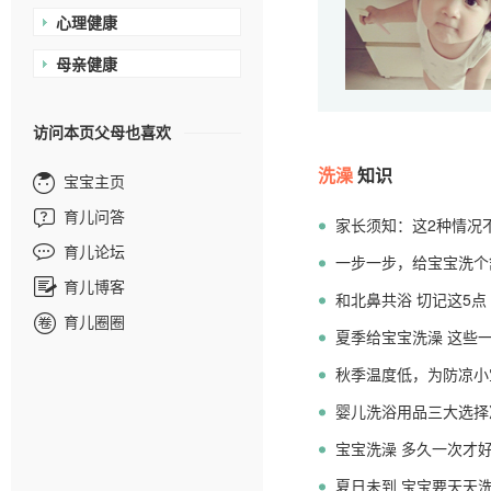
心理健康
母亲健康
访问本页父母也喜欢
洗澡
知识
宝宝主页
育儿问答
家长须知：这2种情况
育儿论坛
一步一步，给宝宝洗个
育儿博客
和北鼻共浴 切记这5点
育儿圈圈
夏季给宝宝洗澡 这些
秋季温度低，为防凉小
婴儿洗浴用品三大选择
宝宝洗澡 多久一次才
夏日未到 宝宝要天天