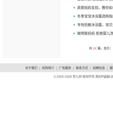
高管妈妈支招，教你如
冬季宝宝沐浴露选购指
专效抗敏沐浴露，宝贝洗
做明智妈妈 拒绝婴儿
共
96
篇，显示：1
关于我们
|
机构简介
|
广告服务
|
联系方式
|
招聘信息
|
服
© 2005-
2026 育儿网 版权所有
苏ICP证B2-2