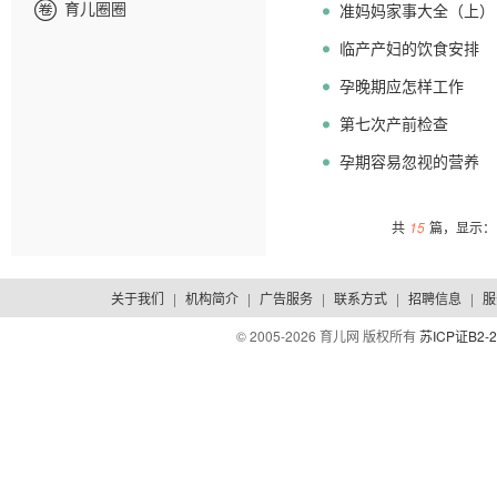
育儿圈圈
准妈妈家事大全（上）
临产产妇的饮食安排
孕晚期应怎样工作
第七次产前检查
孕期容易忽视的营养
共
15
篇，显示：1
关于我们
|
机构简介
|
广告服务
|
联系方式
|
招聘信息
|
服
© 2005-
2026 育儿网 版权所有
苏ICP证B2-2