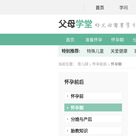
首页
学问
父母
学堂
首页
准备怀孕
怀孕期
特别推荐:
特殊儿童
关爱健康
当前位置：
育儿网
>
怀孕前后
>
怀孕期
怀孕前后
怀孕前
怀孕期
分娩与产后
胎教知识