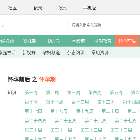
社区
记录
发现
手机版
分娩必读
婴儿期
幼儿期
学龄前
早期教育
怀孕前后
家庭生活
新视野
孕妇频道
杂志阅读
常用资源
怀孕前后 之
怀孕期
知识 :
第一周
第二周
第三周
第四周
第五周
第六
第十周
第十一周
第十二周
第十三周
第十四
第十七周
第十八周
第十九周
第二十周
第二
第二十四周
第二十五周
第二十六周
第二十七周
第三十周
第三十一周
第三十二周
第三十三周
第三十六周
第三十七周
第三十八周
第三十九周