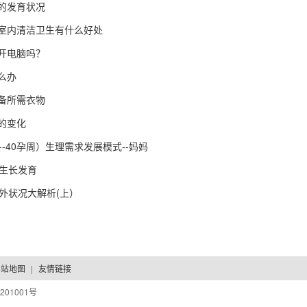
的发育状况
室内清洁卫生有什么好处
开电脑吗？
么办
备所需衣物
的变化
--40孕周）生理需求发展模式--妈妈
儿生长发育
意外状况大解析(上）
网站地图
|
友情链接
201001号