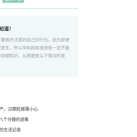
知道！
定要格外注意的自己的行为，因为即使
况发生，所以孕妈妈和准爸爸一定不能
习孕期知识，从而避免以下情况的发
生产，过期妊娠需小心
八个分娩的迹象
周的生活记录