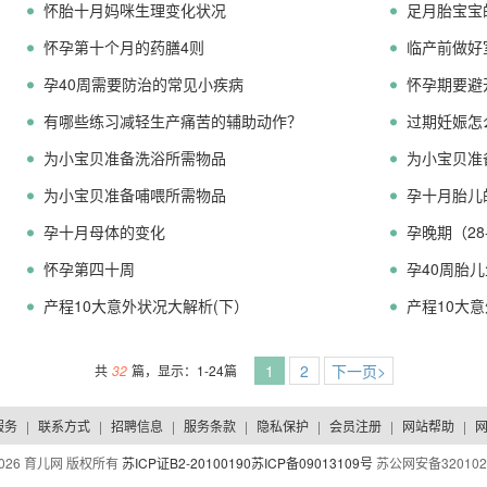
怀胎十月妈咪生理变化状况
足月胎宝宝
怀孕第十个月的药膳4则
临产前做好
孕40周需要防治的常见小疾病
怀孕期要避
有哪些练习减轻生产痛苦的辅助动作？
过期妊娠怎
为小宝贝准备洗浴所需物品
为小宝贝准
为小宝贝准备哺喂所需物品
孕十月胎儿
孕十月母体的变化
孕晚期（28
怀孕第四十周
孕40周胎
产程10大意外状况大解析(下）
产程10大
1
2
下一页>
共
32
篇，显示：1-24篇
服务
|
联系方式
|
招聘信息
|
服务条款
|
隐私保护
|
会员注册
|
网站帮助
|
026 育儿网 版权所有
苏ICP证B2-20100190
苏ICP备09013109号
苏公网安备320102