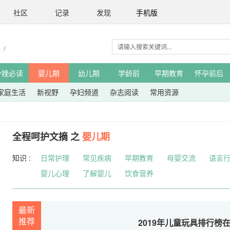
社区
记录
发现
手机版
分娩必读
婴儿期
幼儿期
学龄前
早期教育
怀孕前后
家庭生活
新视野
孕妇频道
杂志阅读
常用资源
全程呵护文摘 之
婴儿期
知识 :
日常护理
常见疾病
早期教育
母婴交流
语言
婴儿心理
了解婴儿
饮食营养
最新
推荐
2019年儿童玩具排行榜