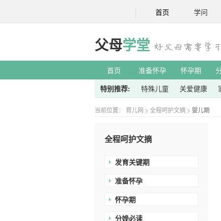
首页
学问
父母
学堂
首页
准备怀孕
怀孕期
特别推荐:
特殊儿童
关爱健康
当前位置：
育儿网
>
全程呵护文摘
>
婴儿期
全程呵护文摘
发育关键期
准备怀孕
怀孕期
分娩必读