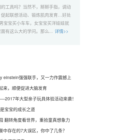
间的工具吗？当然不，掰掰手指，调动
、促起联想活动、锻炼肌肉发育…好处
为男宝宝买小车车，女宝宝买洋娃娃就
面有这么大的学问。那么...
详情>>
baby einstein强强联手，又一力作震撼上
起来，顺便促进大脑发育
——2017年大型亲子玩具体验活动来袭！
才是宝宝的成长之道
园 翻转角度看世界，重拾童真想象力
餐中存在的7大误区，你中了几条？