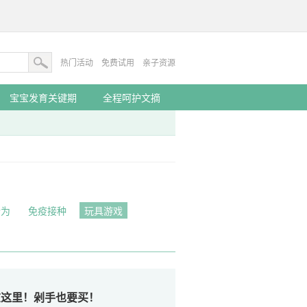
热门活动
免费试用
亲子资源
宝宝发育关键期
全程呵护文摘
行为
免疫接种
玩具游戏
在这里！剁手也要买！