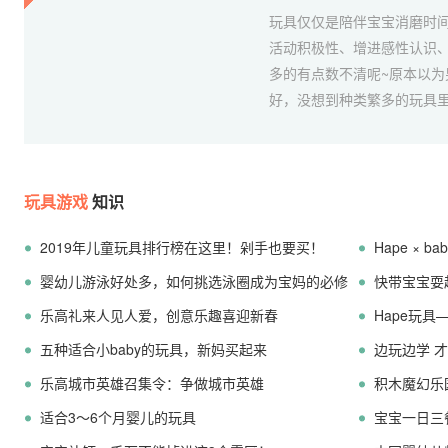
玩具仅仅是陪伴宝宝消磨时
活动积极性、增进感性认识
多的有点数不清呢~原本以
好，没想到种类繁多的玩具里
玩具游戏
知识
2019年儿童玩具排行榜在这里！剁手也要买！
Hape × 
婴幼儿游泳好处多，如何挑选泳圈成为宝妈的必修
市！
快带宝宝耍
课！
乐高礼来人见人爱，创意乐趣喜迎新春
Hape玩具
五种适合小baby的玩具，新妈买起来
边玩边学 
乐高城市英雄召集令：争做城市英雄
积木魔幻乐
适合3～6个月婴儿的玩具
宝宝一日三