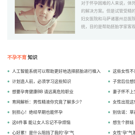
对于怀孕困难的人来说，体外
的解决方案。但是试管受精的
妇女医院和马萨诸塞州总医
统，目的是帮助胚胎学家客观
不孕不育
知识
人工智能系统可以帮助更好地选择胚胎进行植入
这些女性不
计划造人前，必须学习这些知识
子宫后位想
想要孕育健康BB 请远离危险职业
妻子怀不上
育网解析：男性精液你究竟了解多少？
女性出现这
别担心！绝经早期也能怀孕
别信谣：草
这6件事 能让女人忘记不孕烦恼
想生个胖娃
心好累！是什么阻挡了我的“孕”气
女性“孕”