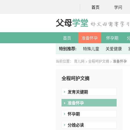
首页
学问
父母
学堂
首页
准备怀孕
怀孕期
特别推荐:
特殊儿童
关爱健康
当前位置：
育儿网
>
全程呵护文摘
>
准备怀孕
全程呵护文摘
发育关键期
准备怀孕
怀孕期
分娩必读