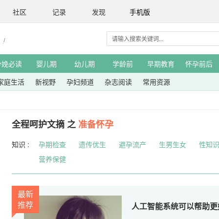
社区
记录
发现
手机版
分娩必读
婴儿期
幼儿期
学龄前
早期教育
怀孕前后
家庭生活
新视野
孕妇频道
杂志阅读
常用资源
全程呵护文摘 之
准备怀孕
知识 :
孕期检查
遗传优生
避孕流产
生男生女
性知
营养保健
最新
推荐
人工智能系统可以帮助更