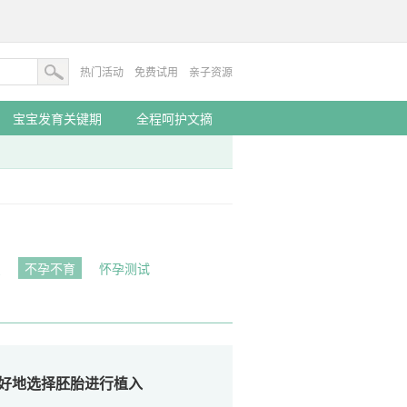
热门活动
免费试用
亲子资源
宝宝发育关键期
全程呵护文摘
识
不孕不育
怀孕测试
好地选择胚胎进行植入