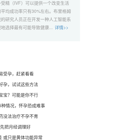
受精（IVF）可以提供一个改变生活
平均成功率只有30%左右。布里格姆
院的研究人员正在开发一种人工智能系
地选择最有可能导致健康...
详情>>
易受孕，赶紧看看
好孕，试试这些方法
宝宝？可能是你不行
5种情况，怀孕恐成难事
药没法治疗不孕不育
 先把月经调理好
气差 或只是黄体功能异常