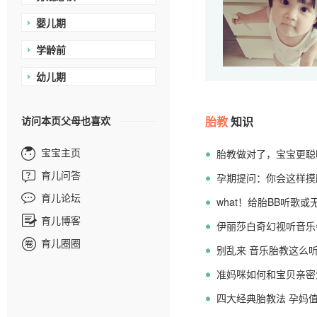
婴儿期
学龄前
幼儿期
访问本页父母也喜欢
胎教
知识
宝宝主页
胎教做对了，宝宝更聪
育儿问答
孕期提问：你会这样摸
育儿论坛
what！给胎BB听歌
育儿博客
伊丽莎白奇幻视听音乐
育儿圈圈
新篇章
别乱来 音乐胎教这么
准妈咪如何和宝贝亲密
四大经典胎教法 孕妈