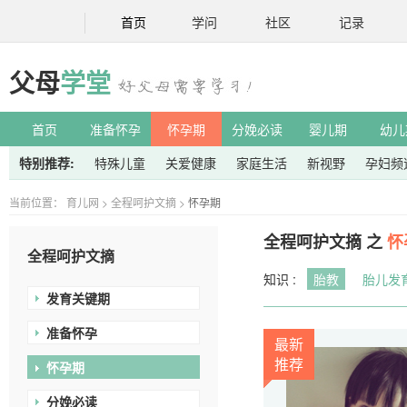
首页
学问
社区
记录
父母
学堂
首页
准备怀孕
怀孕期
分娩必读
婴儿期
幼儿
特别推荐:
特殊儿童
关爱健康
家庭生活
新视野
孕妇频
当前位置：
育儿网
>
全程呵护文摘
>
怀孕期
全程呵护文摘 之
怀
全程呵护文摘
知识 :
胎教
胎儿发
发育关键期
准备怀孕
最新
推荐
怀孕期
分娩必读