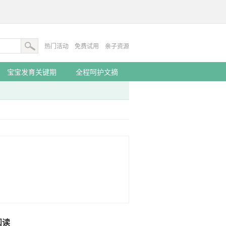
热门活动
免费试用
亲子资源
宝宝发育关键期
全程呵护文摘
阅读