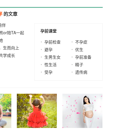
伴
的文章
陪伴
2021-01-14
孕前课堂
熊or陪TA一起
她
2015-09-09
孕前检查
不孕症
，生而向上
避孕
优生
共学成长
2021-
生男生女
孕前准备
性生活
精子
受孕
遗传病