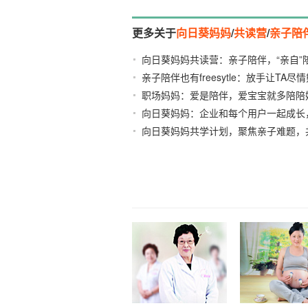
更多关于
向日葵妈妈
/
共读营
/
亲子陪
向日葵妈妈共读营：亲子陪伴，“亲自”
亲子陪伴也有freesytle：放手让TA尽情
职场妈妈：爱是陪伴，爱宝宝就多陪陪
熊
2017-09-18
向日葵妈妈：企业和每个用户一起成长
向日葵妈妈共学计划，聚焦亲子难题，
2021-01-14
01-14