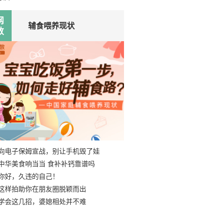
网
辅食喂养现状
数
向电子保姆宣战，别让手机毁了娃
中华美食响当当 食补补钙靠谱吗
你好，久违的自己！
这样拍助你在朋友圈脱颖而出
学会这几招，婆媳相处并不难