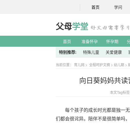
首页
学问
父母
学堂
首页
准备怀孕
怀孕期
特别推荐:
特殊儿童
关爱健康
当前位置：
育儿网
>
全程呵护文摘
>
幼儿期
>
向日葵妈妈共读
本文Tag标
每个孩子的成长时光都是独一无二
们都会很诧异。陪伴不是很简单吗，