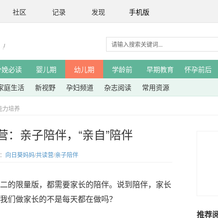
社区
记录
发现
手机版
分娩必读
婴儿期
幼儿期
学龄前
早期教育
怀孕前后
家庭生活
新视野
孕妇频道
杂志阅读
常用资源
能力培养
营：亲子陪伴，“亲自”陪伴
签：
向日葵妈妈
/
共读营
/
亲子陪伴
的限量版，都需要家长的陪伴。说到陪伴，家长
我们做家长的不是每天都在做吗？
推荐