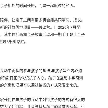
子相处的时间长短，而是一起度过的经历。
伴，让亲子之间有更多机会能共同学习、成长。
新的社群落地项目——共读营。自2020年7月至
，其中包括两期亲子故事活动和一期手工黏土亲子
超过6千组家庭。
动中更多的参与孩子的想法,与孩子建立内心沟
的特点,真正的认识孩子内心。孩子在互动中学习到
的兴趣和渴望可以通过恰当的方式激发出来的。
长们在与孩子的互动中对待孩子的方式有很大的
转为关注过程，并且尝试从孩子的角度去理解、引