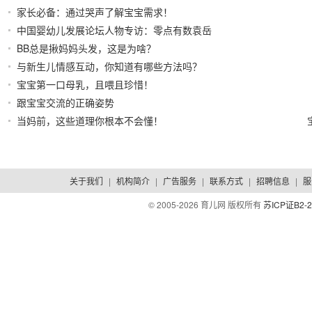
家长必备：通过哭声了解宝宝需求！
2021/05/21
2021/03/31
中国婴幼儿发展论坛人物专访：零点有数袁岳
BB总是揪妈妈头发，这是为啥？
2019/12/20
2019/08/23
与新生儿情感互动，你知道有哪些方法吗？
2019/06/28
宝宝第一口母乳，且喂且珍惜！
2018/11/27
跟宝宝交流的正确姿势
2017/07/21
当妈前，这些道理你根本不会懂！
2017/06/29
关于我们
|
机构简介
|
广告服务
|
联系方式
|
招聘信息
|
服
© 2005-
2026 育儿网 版权所有
苏ICP证B2-2