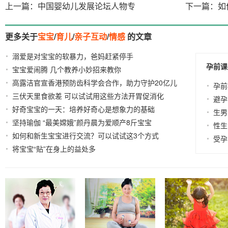
上一篇：中国婴幼儿发展论坛人物专
下一篇：如
更多关于
宝宝
/
育儿
/
亲子互动
/
情感
的文章
溺爱是对宝宝的软暴力，爸妈赶紧停手
2021-09-23
孕前课
宝宝爱闹腾 几个教养小妙招来教你
2021-09-09
高露洁官宣香港预防齿科学会合作，助力守护20亿儿
孕前
三伏天里食欲差 可以试试用这些方法开胃促消化
童
2024-
2026-03-10
避孕
好奇宝宝的一天：培养好奇心是想象力的基础
07-26
2022-05-
生男
坚持瑜伽 “最美嫦娥”颜丹晨为爱顺产8斤宝宝
17
2022-05-
性生
如何和新生宝宝进行交流？可以试试这3个方式
07
2021-
受孕
将宝宝“贴”在身上的益处多
05-21
2021-02-25