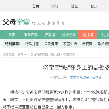
首页
学问
社区
记录
父母
学堂
首页
准备怀孕
怀孕期
分娩必读
婴儿期
幼儿
特别推荐:
特殊儿童
关爱健康
家庭生活
新视野
孕妇频
当前位置：
育儿网
>
全程呵护文摘
>
婴儿期
>
母婴交流
将宝宝“贴”在身上的益处
本文Tag标签：
宝宝
/
育儿
/
亲子互动
/
情感
相信不少宝爸宝妈们都最喜欢这样的场景：宝宝吃饱喝足
床上睡觉，不用随时贴在爸爸妈妈身上，这样会让宝爸宝妈们
妈不经常把宝宝贴在自己身上，因为很累。