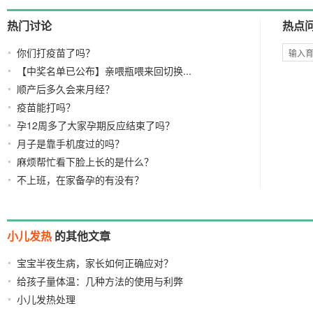
热门讨论
热点
你们打疫苗了吗？
【中奖名单已公布】亲喂瓶喂来回切换...
顺产后多久会来月经？
疫苗能打吗？
孕12周多了大家孕期反应结束了吗？
月子是靠手机度过的吗？
麻烦帮忙看下脸上长的是什么？
不上班，在家备孕的有没有？
小儿发热
的其他文章
宝宝半夜生病，家长如何正确应对？
2021/06/20
给孩子量体温：几种方法的使用与利弊
2019/06/11
小儿发热处理
2008/02/11