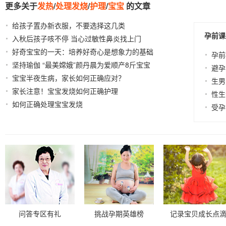
更多关于
发热
/
处理发烧
/
护理
/
宝宝
的文章
给孩子置办新衣服，不要选择这几类
2021-10-19
孕前课
入秋后孩子咳不停 当心过敏性鼻炎找上门
2021-10-01
好奇宝宝的一天：培养好奇心是想象力的基础
2022-05-
孕前
坚持瑜伽 “最美嫦娥”颜丹晨为爱顺产8斤宝宝
17
2022-05-
避孕
宝宝半夜生病，家长如何正确应对？
07
2021-06-20
生男
家长注意！宝宝发烧如何正确护理
2021-03-29
性生
如何正确处理宝宝发烧
2005-11-17
受孕
问答专区有礼
挑战孕期英雄榜
记录宝贝成长点