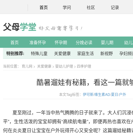
首页
学问
社区
记录
父母
学堂
首页
准备怀孕
怀孕期
分娩必读
婴儿期
幼儿
特别推荐:
特殊儿童
关爱健康
家庭生活
新视野
孕妇频
当前位置：
育儿网
>
关爱健康
>
婴幼儿护理
>
四季护理
酷暑遛娃有秘籍，看这一篇就
本文Tag标签：
伊可新
/
维生素AD
/
夏日
/
户外
夏至刚过，一年当中热气腾腾的日子就来了。大人们沉浸在有空
平”，生性活泼的宝宝却拥有“高续航电量”，即便再热也喜欢
何在炎炎夏日让宝宝在户外玩得开心又安全呢？这篇遛娃秘籍