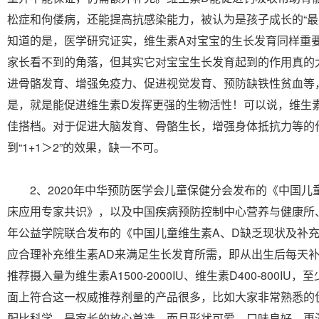
松症和佝偻病，还能提高抗感染能力，被认为是孩子成长的“最
知道的是，医学研究证实，维生素A对宝宝的生长发育同样重
家长看不到的角落，但其实它对宝宝生长发育起到的作用真的
进骨骼发育、增强免疫力、促进视觉发育、预防缺铁性贫血等
是，就是能促进维生素D发挥更强的生物活性！可以说，维生
佳搭档。对于促进大脑发育、骨骼生长，增强身体抵抗力等的
到“1+1＞2”的效果，缺一不可。
2、2020年中华预防医学会儿童保健分会发布的《中国儿
床应用专家共识》，以及中国疾病预防控制中心营养与健康所
年公益学院联合发布的《中国儿童维生素A、D缺乏现状及补
应合理补充维生素AD来满足生长发育所需，即从出生后每天补
推荐摄入量为维生素A1500-2000IU、维生素D400-800IU
面上符合这一权威推荐剂量的产品很多，比如大家非常熟悉的
配比科学，是家长的放心首选，而且形状可爱、口味良好，更