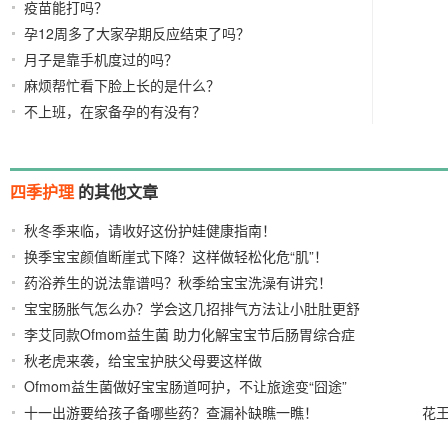
疫苗能打吗？
孕12周多了大家孕期反应结束了吗？
月子是靠手机度过的吗？
麻烦帮忙看下脸上长的是什么？
不上班，在家备孕的有没有？
四季护理
的其他文章
秋冬季来临，请收好这份护娃健康指南！
2021/10/26
换季宝宝颜值断崖式下降？这样做轻松化危“肌”！
药浴养生的说法靠谱吗？秋季给宝宝洗澡有讲究！
2021/10/22
宝宝肠胀气怎么办？学会这几招排气方法让小肚肚更舒
2021/10/20
李艾同款Ofmom益生菌 助力化解宝宝节后肠胃综合症
适
2021/10/15
秋老虎来袭，给宝宝护肤父母要这样做
2021/10/13
2021/10/07
Ofmom益生菌做好宝宝肠道呵护，不让旅途变“囧途”
十一出游要给孩子备哪些药？查漏补缺瞧一瞧！
花
2021/09/29
2021/09/29