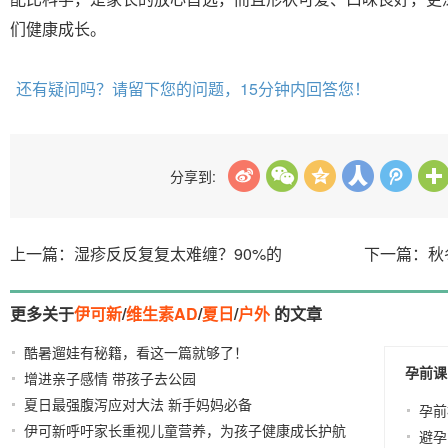
们健康成长。
还有疑问吗？请留下您的问题，15分钟内回答您！
分享到:
上一篇：湿疹反反复复太难缠？90%的
下一篇：秋
更多关于
伊可新
/
维生素AD
/
夏日
/
户外
的文章
酷暑遛娃有秘籍，看这一篇就够了！
2021-07-07
孕前课
增进亲子感情 带孩子去公园
2013-12-27
夏日最强腹泻应对大法 新手妈妈必备
2019-07-16
孕前
伊可新呼吁家长重视儿童营养，为孩子健康成长护航
避孕