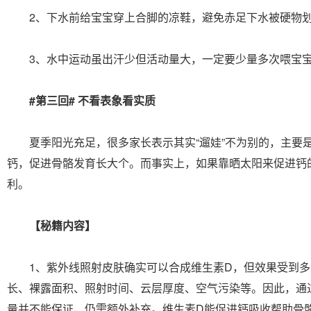
2、下水前给宝宝穿上合脚的凉鞋，避免赤足下水被硬物
3、水中运动虽出汗少但活动量大，一定要少量多次喂宝宝
#第三回# 不看表象看实质
夏季阳光充足，很多家长表示其实“遛娃”不为别的，主要
钙，促进骨骼发育长大个。而事实上，如果靠晒太阳来促进钙
利。
【秘籍内容】
1、紫外线照射皮肤确实可以合成维生素D，但效果受到多
长、裸露面积、照射时间、云层厚度、空气污染等。因此，通
量并不能保证，仍需额外补充。维生素D能促进钙吸收帮助骨