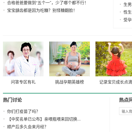
合格爸爸要做到“五个一”，少了哪个都不行！
2022-12-07
2021-12-
生男
宝宝龋齿都是因为吃糖？别怪糖翻脸！
29
2021-12-28
性生
受孕
问答专区有礼
挑战孕期英雄榜
记录宝贝成长点
热门讨论
热点
你们打疫苗了吗？
【中奖名单已公布】亲喂瓶喂来回切换...
顺产后多久会来月经？