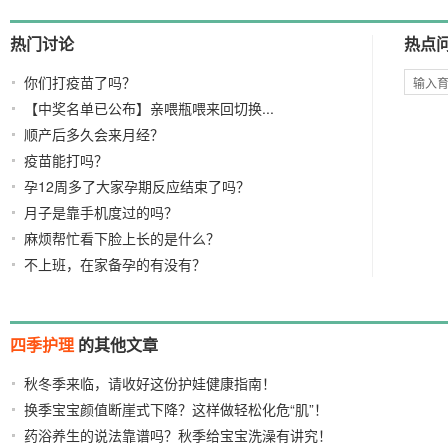
热门讨论
热点
你们打疫苗了吗？
【中奖名单已公布】亲喂瓶喂来回切换...
顺产后多久会来月经？
疫苗能打吗？
孕12周多了大家孕期反应结束了吗？
月子是靠手机度过的吗？
麻烦帮忙看下脸上长的是什么？
不上班，在家备孕的有没有？
四季护理
的其他文章
秋冬季来临，请收好这份护娃健康指南！
2021/10/26
换季宝宝颜值断崖式下降？这样做轻松化危“肌”！
药浴养生的说法靠谱吗？秋季给宝宝洗澡有讲究！
2021/10/22