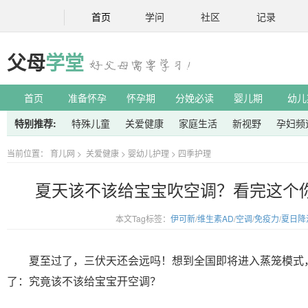
首页
学问
社区
记录
父母
学堂
首页
准备怀孕
怀孕期
分娩必读
婴儿期
幼儿
特别推荐:
特殊儿童
关爱健康
家庭生活
新视野
孕妇频
当前位置：
育儿网
>
关爱健康
>
婴幼儿护理
>
四季护理
夏天该不该给宝宝吹空调？看完这个
本文Tag标签：
伊可新
/
维生素AD
/
空调
/
免疫力
/
夏日降
夏至过了，三伏天还会远吗！想到全国即将进入蒸笼模式
了：究竟该不该给宝宝开空调？