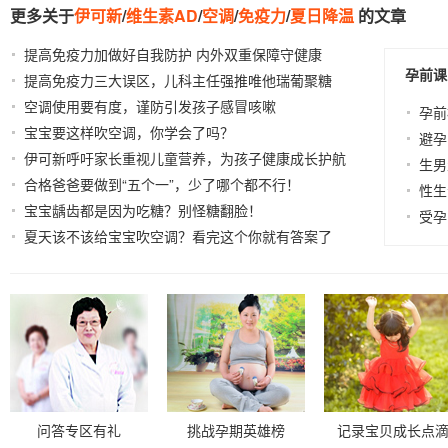
更多关于
伊可新
/
维生素AD
/
空调
/
免疫力
/
夏日降温
的文章
提高免疫力加做好自我防护 内外双重保障守健康
2022-
孕前课
提高免疫力三大误区，儿科主任强推唯他瑞葡聚糖
12-15
空调使用要有度，谨防引发孩子感冒咳嗽
2022-12-13
2023-06-15
孕前
宝宝要这样吹空调，你学会了吗？
2021-07-25
避孕
伊可新呼吁家长重视儿童营养，为孩子健康成长护航
生男
合格爸爸要做到“五个一”，少了哪个都不行！
2022-12-07
2021-12-
性生
宝宝龋齿都是因为吃糖？别怪糖翻脸！
29
2021-12-28
受孕
夏天该不该给宝宝吹空调？看完这个你就有答案了
2021-07-14
问答专区有礼
挑战孕期英雄榜
记录宝贝成长点