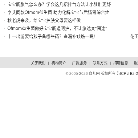
宝宝肠胀气怎么办？学会这几招排气方法让小肚肚更舒
2021/10/20
李艾同款Ofmom益生菌 助力化解宝宝节后肠胃综合症
适
2021/10/15
秋老虎来袭，给宝宝护肤父母要这样做
2021/10/13
2021/10/07
Ofmom益生菌做好宝宝肠道呵护，不让旅途变“囧途”
十一出游要给孩子备哪些药？查漏补缺瞧一瞧！
花
2021/09/29
2021/09/29
关于我们
|
机构简介
|
广告服务
|
联系方式
|
招聘信息
|
服
© 2005-
2026 育儿网 版权所有
苏ICP证B2-2