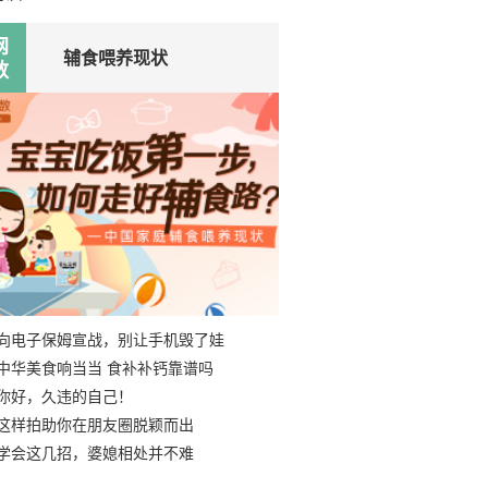
网
辅食喂养现状
数
向电子保姆宣战，别让手机毁了娃
中华美食响当当 食补补钙靠谱吗
你好，久违的自己！
这样拍助你在朋友圈脱颖而出
学会这几招，婆媳相处并不难