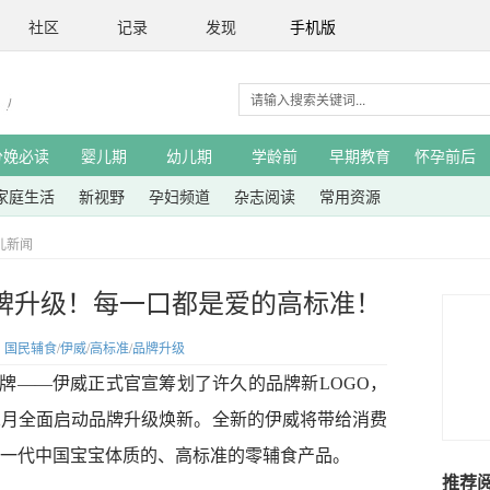
社区
记录
发现
手机版
分娩必读
婴儿期
幼儿期
学龄前
早期教育
怀孕前后
家庭生活
新视野
孕妇频道
杂志阅读
常用资源
儿新闻
牌升级！每一口都是爱的高标准！
：
国民辅食
/
伊威
/
高标准
/
品牌升级
食品牌——伊威正式官宣筹划了许久的品牌新LOGO，
2月全面启动品牌升级焕新。全新的伊威将带给消费
一代中国宝宝体质的、高标准的零辅食产品。
推荐