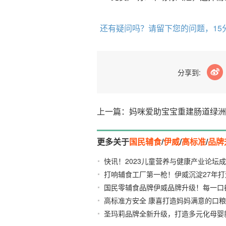
还有疑问吗？请留下您的问题，15
分享到:
上一篇：妈咪爱助宝宝重建肠道绿洲
更多关于
国民辅食
/
伊威
/
高标准
/
品牌
快讯！2023儿童营养与健康产业论坛
打响辅食工厂第一枪！伊威沉淀27年
04
国民零辅食品牌伊威品牌升级！每一口
链
2023-04-07
高标准方安全 康喜打造妈妈满意的口粮
准！
2021-11-30
圣玛莉品牌全新升级，打造多元化母婴