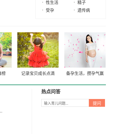
性生活
精子
受孕
遗传病
雄榜
记录宝贝成长点滴
备孕生活，攒孕气赢
好礼
热点问答
.