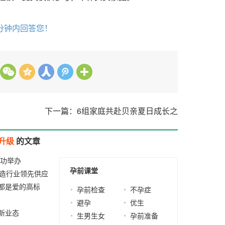
分钟内回答您！
下一篇：6组家庭共赴贝亲夏日成长之
升级
的文章
成功举办
2023-07-
孕前课堂
打造行业领先供应
都是爱的高标
孕前检查
不孕症
2014-11-19
避孕
优生
新业态
2021-09-
生男生女
孕前准备