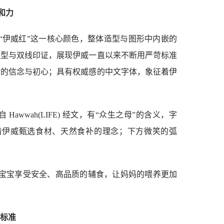
和力
的“伊威红”这一核心颜色，整体造型与图形中内嵌的
造型与双线印证，展现伊威一直以来不断用严苛标准
食的信念与初心；具有权威感的中文字体，象征着伊
 Hawwah(LIFE) 经文，有“众生之母”的含义，字
征着伊威甄选食材、天然食补的理念；下方微笑的弧
让宝宝享受安全、高品质的辅食，让妈妈的喂养更加
高标准