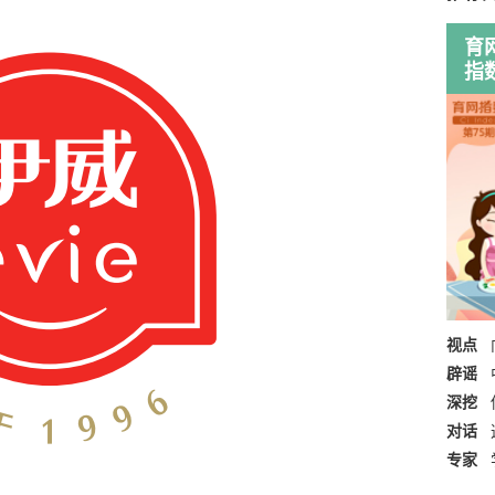
育
指
视点
辟谣
深挖
对话
专家