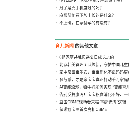
孕12周多了大家孕期反应结束了吗？
月子是靠手机度过的吗？
麻烦帮忙看下脸上长的是什么？
不上班，在家备孕的有没有？
育儿新闻
的其他文章
6组家庭共赴贝亲夏日成长之约
2026/0
北京韩美管理团队焕新，守护中国儿童
家中常备宝乐安，宝宝消化不良妈妈更
参与感，才是亲宝宝真正打动千万家庭
AI智能浪潮，吸牛裤如何实现 “智能育儿
2026/07/30
告别反复腹泻！宝宝积食消化不好、一
直击CBME现场看天猫母婴“造牌”逻辑
2026/07/29
薇诺娜宝贝首次亮相CBME
2026/07/23