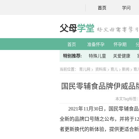
首页
学问
父母
学堂
首页
准备怀孕
怀孕期
特别推荐:
特殊儿童
关爱健康
当前位置：
育儿网
>
资料库
>
育儿
>
新闻
>
育
国民零辅食品牌伊威品
本文Tag标签
2021年11月30日，国民零辅
全新的品牌口号随之公布，并将于1
者更新换代的新体验，提供更适合新