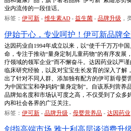
品和健康产品，旗下著名品牌“伊可新”紧随形势
业内流传的一段佳话。
标签：
伊可新
-
维生素AD
-
益生菌
-
品牌升级
，
伊始于心，专业呵护！伊可新品牌全
达因药业自1994年成立以来，以“使千千万万中
命，专注于推动“量身定制儿童药物”的有序发展
疗领域的领军企业”而不懈奋斗。达因药业以严谨
临床研究经验，以及对宝宝生长发育的深入了解
出了针对不同人群、添加独有配方的伊可新母婴
为中国宝宝和孕妈妈“量身定制”。自该系列营养
品牌知名度和市场认可度之高，不仅受到了众多
内和社会各界的广泛关注。
标签：
伊可新
-
品牌升级
-
母婴营养品
-
达因药业
剑指高端市场 雅士利高层谈消费升