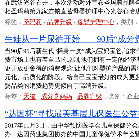
在武汉光谷召开，本次活动对外宣布圣玛莉品牌
相圣玛莉第九家连锁直营母婴护理中心光谷心怡
标签：
圣玛莉
-
品牌升级
-
母婴护理中心
，类别
生娃从一片尿裤开始——90后“成分
当90后95后新生代“摇身一变”成为宝妈宝爸,追
费市场上也有着自己的原则,他们拥有一定的经济
更开放更舍得的消费观念,让他们对婴护产品的需
元化、品质化的阶段。给自己宝宝最好的成为更多
婴品类的消费趋势更倾向于高端升级。
标签：
天猫
-
成分党妈妈
-
品牌升级
，类别：企
“达因杯”寻找最美基层儿保医生公
2017年11月3日，由中华预防医学会儿童保健
办，达因药业集团协办的中国儿童保健学术年会