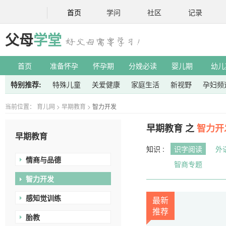
首页
学问
社区
记录
父母
学堂
首页
准备怀孕
怀孕期
分娩必读
婴儿期
幼儿
特别推荐:
特殊儿童
关爱健康
家庭生活
新视野
孕妇频
当前位置：
育儿网
>
早期教育
>
智力开发
早期教育 之
智力开
早期教育
知识 :
识字阅读
外
情商与品德
智商专题
智力开发
感知觉训练
最新
推荐
胎教