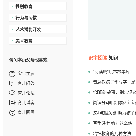
性别教育
行为与习惯
艺术潜能开发
美术教育
识字阅读
知识
访问本页父母也喜欢
“阅读鸭”绘本故事库——
宝宝主页
着急教孩子学写字，是
育儿问答
给BB讲故事，别忘记
育儿论坛
育儿博客
阅读分4阶段 你家宝
育儿圈圈
这4点很关键 助力孩
写手好字 教娃这么练
精神教育的几种方法