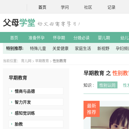
首页
学问
社区
记录
父母
学堂
首页
准备怀孕
怀孕期
分娩必读
婴儿期
幼儿
特别推荐:
特殊儿童
关爱健康
家庭生活
新视野
孕妇频
当前位置：
育儿网
>
早期教育
>
性别教育
早期教育 之
性别教
早期教育
知识 :
性别认同
性
情商与品德
智力开发
最新
推荐
感知觉训练
胎教