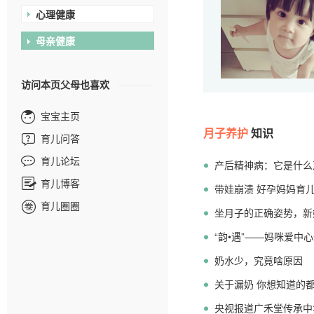
心理健康
母亲健康
访问本页父母也喜欢
宝宝主页
月子养护
知识
育儿问答
育儿论坛
产后精神病：它是什么
育儿博客
带娃崩溃 好孕妈妈育儿
育儿圈圈
软肋
坐月子的正确姿势，新
“韵•遇”——妈咪爱中
奶水少，究竟啥原因
关于漏奶 你想知道的
央视报道广禾堂传承中