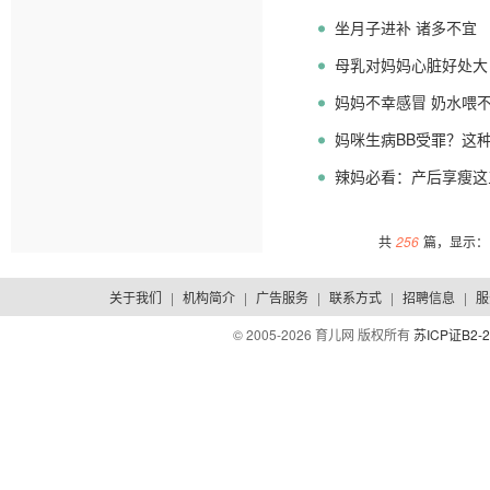
坐月子进补 诸多不宜
母乳对妈妈心脏好处大
妈妈不幸感冒 奶水喂
妈咪生病BB受罪？这
辣妈必看：产后享瘦这
共
256
篇，显示：1
关于我们
|
机构简介
|
广告服务
|
联系方式
|
招聘信息
|
服
© 2005-
2026 育儿网 版权所有
苏ICP证B2-2