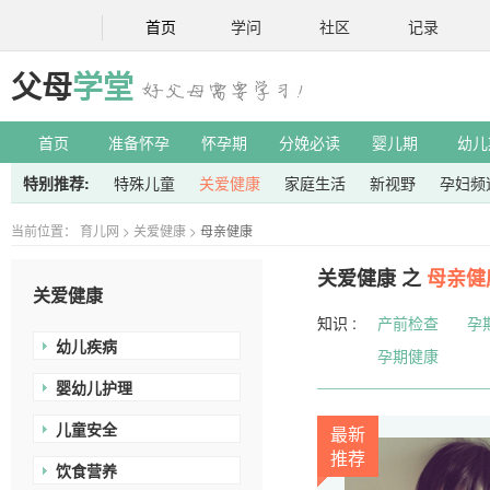
首页
学问
社区
记录
父母
学堂
首页
准备怀孕
怀孕期
分娩必读
婴儿期
幼儿
特别推荐:
特殊儿童
关爱健康
家庭生活
新视野
孕妇频
当前位置：
育儿网
>
关爱健康
>
母亲健康
关爱健康 之
母亲健
关爱健康
知识 :
产前检查
孕
幼儿疾病
孕期健康
婴幼儿护理
儿童安全
最新
推荐
饮食营养