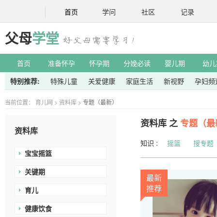
首页
学问
社区
记录
父母
学堂
首页
准备怀孕
怀孕期
分娩必读
婴儿期
幼儿
特别推荐:
特殊儿童
关爱健康
家庭生活
新视野
孕妇频
当前位置：
育儿网
>
资料库
>
专题（最新）
资料库 之
专题（最
资料库
知识 :
摇篮
搜专题
宝宝摇篮
关键期
最新
推荐
育儿
健康饮食