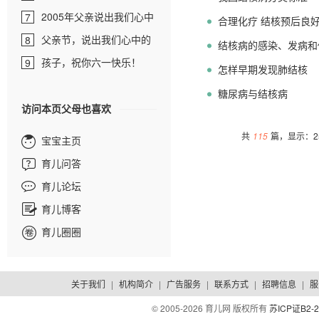
2005年父亲说出我们心中
7
合理化疗 结核预后良
的爱
父亲节，说出我们心中的
8
结核病的感染、发病和
爱
孩子，祝你六一快乐！
9
怎样早期发现肺结核
糖尿病与结核病
访问本页父母也喜欢
共
115
篇，显示：25
宝宝主页
育儿问答
育儿论坛
育儿博客
育儿圈圈
关于我们
|
机构简介
|
广告服务
|
联系方式
|
招聘信息
|
服
© 2005-
2026 育儿网 版权所有
苏ICP证B2-2