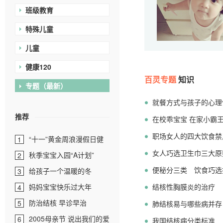
班级教育
特殊儿童
儿童
健康120
百灵专题
知识
专题（最新）
就餐方式与孩子的心理
推荐
在校乖宝宝 在家小霸
职场女人的四大饮食禁
“十一”黄金周浪漫假日健
1
女人巧选卫生巾三大原
康护航
秋季宝宝入园“A计划”
2
便秘分三类 饮食巧选
给孩子一个温暖的冬
3
妈妈宝宝快乐过大年
结核性胸膜炎的治疗
4
防治结核 早诊早治
5
肺结核易与哪些病并存
2005母亲节 说出我们的爱
6
我国结核病分类标准