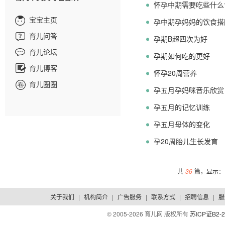
怀孕中期需要吃些什么
宝宝主页
孕中期孕妈妈的饮食搭
育儿问答
孕期B超四次为好
育儿论坛
孕期如何吃的更好
育儿博客
怀孕20周营养
育儿圈圈
孕五月孕妈咪音乐欣赏
孕五月的记忆训练
孕五月母体的变化
孕20周胎儿生长发育
共
36
篇，显示：1
关于我们
|
机构简介
|
广告服务
|
联系方式
|
招聘信息
|
服
© 2005-
2026 育儿网 版权所有
苏ICP证B2-2