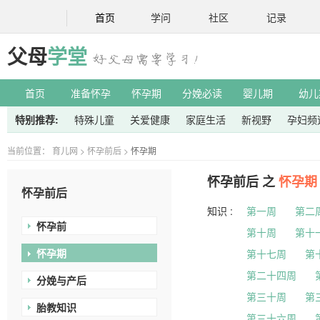
首页
学问
社区
记录
父母
学堂
首页
准备怀孕
怀孕期
分娩必读
婴儿期
幼儿
特别推荐:
特殊儿童
关爱健康
家庭生活
新视野
孕妇频
当前位置：
育儿网
>
怀孕前后
>
怀孕期
怀孕前后 之
怀孕期
怀孕前后
知识 :
第一周
第二
怀孕前
第十周
第十
怀孕期
第十七周
第
第二十四周
分娩与产后
第三十周
第
胎教知识
第三十六周