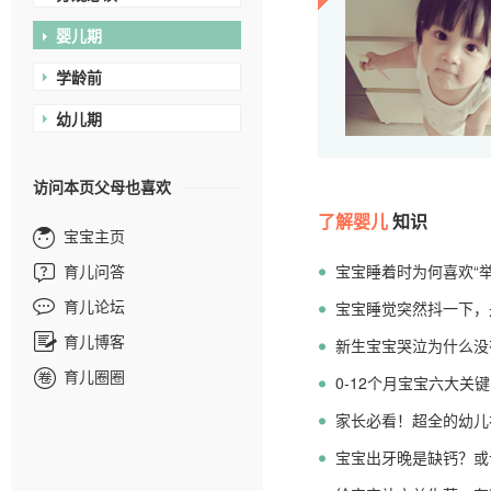
婴儿期
学龄前
幼儿期
访问本页父母也喜欢
了解婴儿
知识
宝宝主页
育儿问答
宝宝睡着时为何喜欢“
育儿论坛
宝宝睡觉突然抖一下，
育儿博客
新生宝宝哭泣为什么没
育儿圈圈
0-12个月宝宝六大关
家长必看！超全的幼儿
宝宝出牙晚是缺钙？或