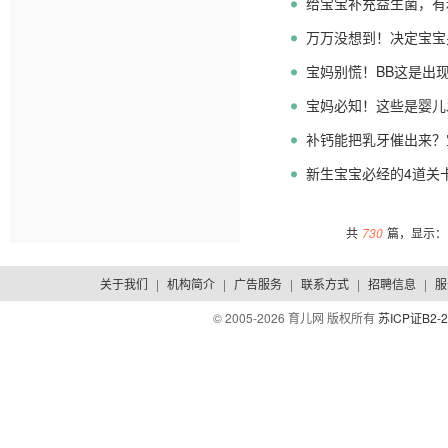
给宝宝补充益生菌，有
万万没想到！决定宝宝
宝妈别慌！BB这是出
宝妈必知！这些是婴儿
补钙能把乳牙催出来？
的祸！
新生宝宝必经的4道关
共
730
篇，显示：1
关于我们
|
机构简介
|
广告服务
|
联系方式
|
招聘信息
|
服
© 2005-
2026 育儿网 版权所有
苏ICP证B2-2