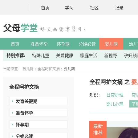
首页
学问
社区
记录
父母
学堂
首页
准备怀孕
怀孕期
分娩必读
婴儿期
幼儿
特别推荐:
特殊儿童
关爱健康
家庭生活
新视野
孕妇频
当前位置：
育儿网
>
全程呵护文摘
>
婴儿期
全程呵护文摘 之
婴
全程呵护文摘
知识 :
日常护理
常
发育关键期
婴儿心理
了
准备怀孕
怀孕期
最新
推荐
分娩必读