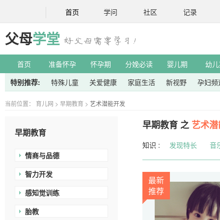
首页
学问
社区
记录
父母
学堂
首页
准备怀孕
怀孕期
分娩必读
婴儿期
幼儿
特别推荐:
特殊儿童
关爱健康
家庭生活
新视野
孕妇频
当前位置：
育儿网
>
早期教育
>
艺术潜能开发
早期教育 之
艺术潜
早期教育
知识 :
发现特长
音
情商与品德
智力开发
最新
推荐
感知觉训练
胎教