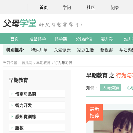
首页
学问
社区
记录
父母
学堂
首页
准备怀孕
怀孕期
分娩必读
婴儿期
幼儿
特别推荐:
特殊儿童
关爱健康
家庭生活
新视野
孕妇频
当前位置：
育儿网
>
早期教育
>
行为与习惯
早期教育 之
行为与
早期教育
知识 :
人际沟通
心
情商与品德
智力开发
最新
推荐
感知觉训练
胎教