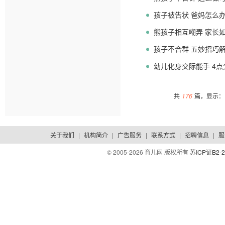
孩子被告状 爸妈怎么
熊孩子相互嘲弄 家长
孩子不合群 五妙招巧
幼儿化身交际能手 4
共
176
篇，显示：1
关于我们
|
机构简介
|
广告服务
|
联系方式
|
招聘信息
|
服
© 2005-
2026 育儿网 版权所有
苏ICP证B2-2