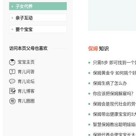
子女代养
亲子互动
要个宝宝
访问本页父母也喜欢
保姆
知识
宝宝主页
只需5步 即可找到一个
育儿问答
保姆黄金令 如何挑个
育儿论坛
保姆生病了怎么办
育儿博客
你应该把保姆解雇吗？
育儿圈圈
保姆会是现代社会的劳
保姆带出健康宝宝的3
智慧保姆教出聪明娃娃
保姆代养会使宝宝长大