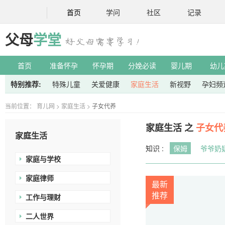
首页
学问
社区
记录
父母
学堂
首页
准备怀孕
怀孕期
分娩必读
婴儿期
幼儿
特别推荐:
特殊儿童
关爱健康
家庭生活
新视野
孕妇频
当前位置：
育儿网
>
家庭生活
>
子女代养
家庭生活 之
子女代
家庭生活
知识 :
保姆
爷爷奶
家庭与学校
家庭律师
最新
推荐
工作与理财
二人世界