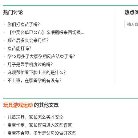
热门讨论
热点
你们打疫苗了吗？
【中奖名单已公布】亲喂瓶喂来回切换...
顺产后多久会来月经？
疫苗能打吗？
孕12周多了大家孕期反应结束了吗？
月子是靠手机度过的吗？
麻烦帮忙看下脸上长的是什么？
不上班，在家备孕的有没有？
玩具游戏运动
的其他文章
儿童玩具，家长怎么买才安全
2021/08/31
宝宝学步，家长容易进入这些误区
2021/06/29
宝宝不会爬，多半是父母没做好这些
2021/05/16