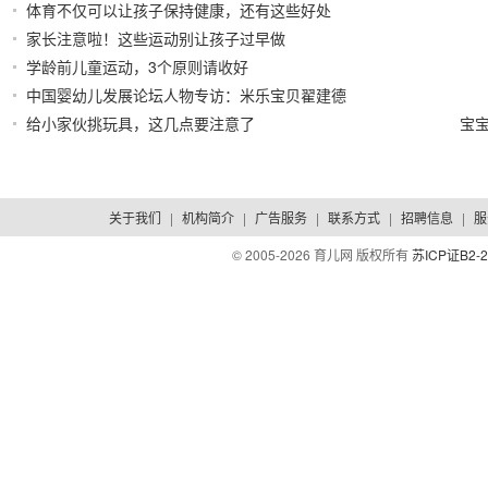
体育不仅可以让孩子保持健康，还有这些好处
家长注意啦！这些运动别让孩子过早做
2021/01/23
2020/08/18
学龄前儿童运动，3个原则请收好
2020/05/13
中国婴幼儿发展论坛人物专访：米乐宝贝翟建德
给小家伙挑玩具，这几点要注意了
宝
2019/12/25
2018/04/13
关于我们
|
机构简介
|
广告服务
|
联系方式
|
招聘信息
|
服
© 2005-
2026 育儿网 版权所有
苏ICP证B2-2