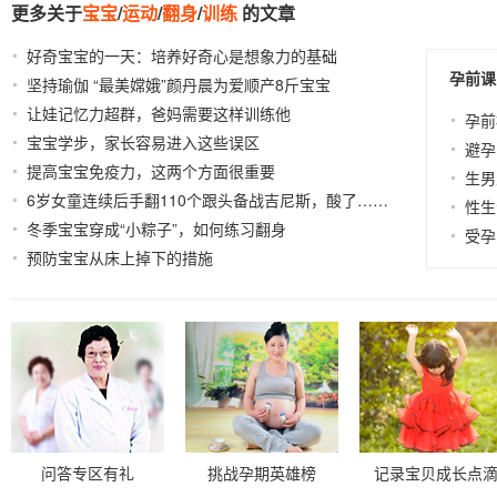
更多关于
宝宝
/
运动
/
翻身
/
训练
的文章
好奇宝宝的一天：培养好奇心是想象力的基础
2022-05-
孕前课
坚持瑜伽 “最美嫦娥”颜丹晨为爱顺产8斤宝宝
17
2022-05-
让娃记忆力超群，爸妈需要这样训练他
07
2021-08-27
孕前
宝宝学步，家长容易进入这些误区
2021-06-29
避孕
提高宝宝免疫力，这两个方面很重要
2021-07-16
生男
6岁女童连续后手翻110个跟头备战吉尼斯，酸了……
性生
冬季宝宝穿成“小粽子”，如何练习翻身
2021-07-12
2021-03-24
受孕
预防宝宝从床上掉下的措施
2011-06-04
问答专区有礼
挑战孕期英雄榜
记录宝贝成长点