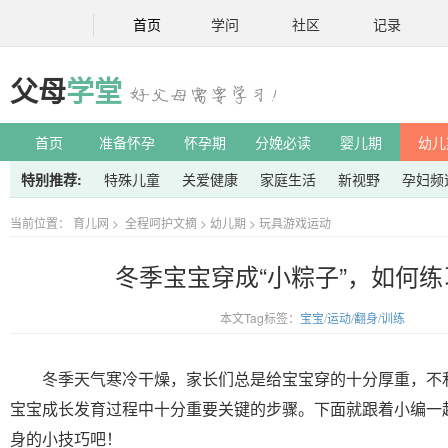
首页
学问
社区
记录
父母
学堂
首页
准备怀孕
怀孕期
分娩必读
婴儿期
幼儿
特别推荐:
特殊儿童
关爱健康
家庭生活
新视野
孕妇频
当前位置：
育儿网
>
全程呵护文摘
>
幼儿期
>
玩具游戏运动
冬季宝宝穿成“小粽子”，如何
本文Tag标签：
宝宝
/
运动
/
翻身
/
训练
冬季天气寒冷干燥，家长们总是给宝宝穿的十分厚重，不
宝宝成长发育过程中十分重要关键的步骤。下面就跟着小编一
身的小技巧吧！