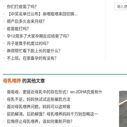
你们打疫苗了吗？
【中奖名单已公布】亲喂瓶喂来回切换...
顺产后多久会来月经？
疫苗能打吗？
孕12周多了大家孕期反应结束了吗？
月子是靠手机度过的吗？
麻烦帮忙看下脸上长的是什么？
不上班，在家备孕的有没有？
母乳喂养
的其他文章
易吸收、更接近母乳中的存在形式！sn-2DHA究竟有什
母乳不足，妈妈快试试这些催奶方法
么来头？？
2021/07/15
2022/03/03
面对母乳喂养问题，妈妈可以这样做
2021/02/04
前奶解渴，后奶解饿？母乳喂养妈妈千万别忽略这一
后悔停止母乳喂养，该如何重新开始？
点！
2020/11/27
2021/01/20