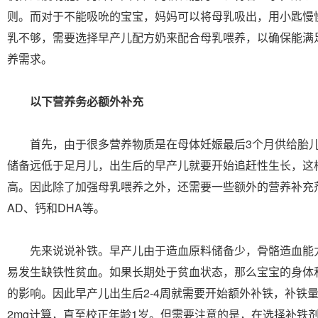
则。而对于不能吸吮的宝宝，妈妈可以将母乳吸出，用小匙慢
乳不够，需要选择早产儿配方奶来配合母乳喂养，以确保能满
养需求。
以下营养务必额外补充
首先，由于很多营养物质是在母体妊娠最后3个月供给胎儿
储备远低于足月儿，出生后的早产儿就要开始追赶性生长，这
高。因此除了加强母乳喂养之外，还需要一些额外的营养补充
AD、钙和DHA等。
先来说说补铁。早产儿由于造血原料储备少，骨骼造血能
易发生缺铁性贫血。如果长期处于贫血状态，那么宝宝的身体
的影响。因此早产儿出生后2-4周就需要开始额外补铁，补铁量
2mg计算，直至校正年龄1岁。但需要注意的是，在选择补铁