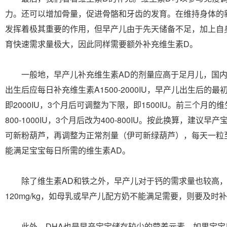
力。还可以增加骨量，促进骨骼和牙齿的发育。在维持身体的
发挥着极其重要的作用，但早产儿由于先天储备不足，加上自
育快速需求量极大，因此同样需要额外补充维生素D。
一般地，早产儿补充维生素AD的剂量应高于足月儿，国内
出生后应每日补充维生素A1500-2000IU，早产儿出生后的
即2000IU，3个月后可调整为下限，即1500IU。前三个月
800-1000IU，3个月后改为400-800IU。按此换算，建议
可新粉葫芦，再调整为正常剂量（伊可新绿葫芦），每天一粒
能满足宝宝每日所需的维生素AD。
除了维生素AD和铁之外，早产儿对于钙的需求量也较高，推
120mg/kg，如母乳或早产儿配方奶不能满足需要，则要及时
此外，DHA也是早产宝宝储存较少的营养元素。如果宝宝