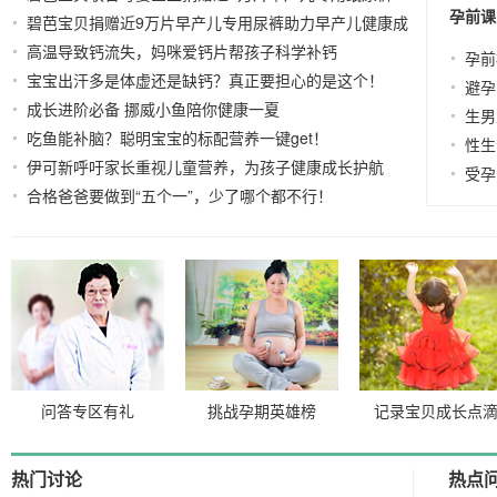
孕前课
碧芭宝贝捐赠近9万片早产儿专用尿裤助力早产儿健康成
2022-11-18
高温导致钙流失，妈咪爱钙片帮孩子科学补钙
长
2023-06-
2022-11-17
孕前
宝宝出汗多是体虚还是缺钙？真正要担心的是这个！
20
避孕
成长进阶必备 挪威小鱼陪你健康一夏
2021-08-23
2021-08-18
生男
吃鱼能补脑？聪明宝宝的标配营养一键get！
2021-08-02
性生
伊可新呼吁家长重视儿童营养，为孩子健康成长护航
受孕
合格爸爸要做到“五个一”，少了哪个都不行！
2022-12-07
2021-12-
29
问答专区有礼
挑战孕期英雄榜
记录宝贝成长点
热门讨论
热点