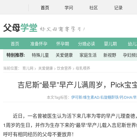
首页
学问
社区
记录
父母
学堂
首页
准备怀孕
怀孕期
分娩必读
婴儿期
幼儿
特别推荐:
特殊儿童
关爱健康
家庭生活
新视野
孕妇频
当前位置：
育儿网
>
关爱健康
>
饮食营养
>
母乳喂养
吉尼斯“最早”早产儿满周岁，Pick
本文Tag标签：
伊可新
/
维生素AD
/
右旋糖酐铁
/
钙
/
DHA
/
早
近日，一名曾被医生认为活下来几率为零的早产儿理查德
1周岁的生日，并作为生存下来的“最早”早产儿载入吉尼斯世
呼吁有相同经历的父母不要放弃！