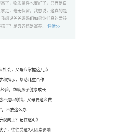
提高了，物质条件也变好了，只有是自
以拿走，毫无保留。我想说，这真的是
。我想说爸爸妈妈们如果你们真的爱孩
孩子？是穷养还是富养...
详情>>
应社会，父母应掌握这几点
求和指示，帮助儿童合作
育儿经验，帮助孩子健康成长
感不是ta的错，父母要这么做
抗”，不放这么办
乐观向上？记住这4点
孩子，往往受这2大因素影响