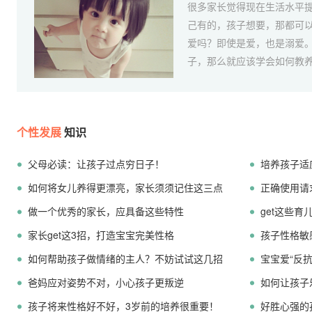
很多家长觉得现在生活水平
己有的，孩子想要，那都可
爱吗？即使是爱，也是溺爱
子，那么就应该学会如何教养
个性发展
知识
父母必读：让孩子过点穷日子！
培养孩子适
如何将女儿养得更漂亮，家长须须记住这三点
正确使用请
做一个优秀的家长，应具备这些特性
get这些
家长get这3招，打造宝宝完美性格
孩子性格敏
如何帮助孩子做情绪的主人？不妨试试这几招
宝宝爱“反
爸妈应对姿势不对，小心孩子更叛逆
如何让孩子
孩子将来性格好不好，3岁前的培养很重要！
好胜心强的