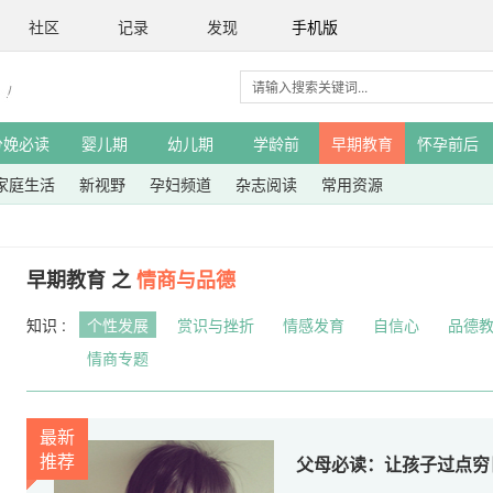
社区
记录
发现
手机版
分娩必读
婴儿期
幼儿期
学龄前
早期教育
怀孕前后
家庭生活
新视野
孕妇频道
杂志阅读
常用资源
早期教育 之
情商与品德
知识 :
个性发展
赏识与挫折
情感发育
自信心
品德
情商专题
最新
推荐
父母必读：让孩子过点穷