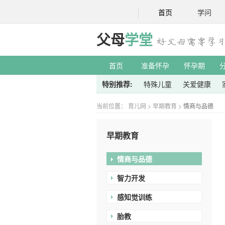
首页
学问
父母
学堂
首页
准备怀孕
怀孕期
特别推荐:
特殊儿童
关爱健康
当前位置：
育儿网
>
早期教育
>
情商与品德
早期教育
情商与品德
智力开发
感知觉训练
胎教