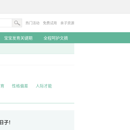
热门活动
免费试用
亲子资源
宝宝发育关键期
全程呵护文摘
教育
性格偏差
人际才能
日子！