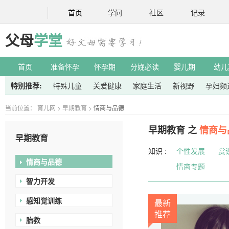
首页
学问
社区
记录
父母
学堂
首页
准备怀孕
怀孕期
分娩必读
婴儿期
幼儿
特别推荐:
特殊儿童
关爱健康
家庭生活
新视野
孕妇频
当前位置：
育儿网
>
早期教育
>
情商与品德
早期教育 之
情商与
早期教育
知识 :
个性发展
赏
情商与品德
情商专题
智力开发
感知觉训练
最新
推荐
胎教