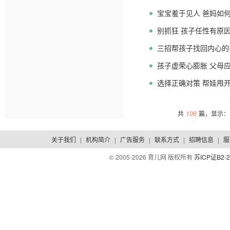
宝宝羞于见人 爸妈如
别抓狂 孩子任性有原
三招帮孩子找回内心的
孩子虚荣心膨胀 父母
选择正确对策 帮娃甩
共
106
篇，显示：1
关于我们
|
机构简介
|
广告服务
|
联系方式
|
招聘信息
|
服
© 2005-
2026 育儿网 版权所有
苏ICP证B2-2