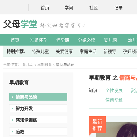
首页
学问
社区
记录
父母
学堂
首页
准备怀孕
怀孕期
分娩必读
婴儿期
幼儿
特别推荐:
特殊儿童
关爱健康
家庭生活
新视野
孕妇频
当前位置：
育儿网
>
早期教育
>
情商与品德
早期教育 之
情商与
早期教育
知识 :
个性发展
赏
情商与品德
情商专题
智力开发
感知觉训练
最新
推荐
胎教