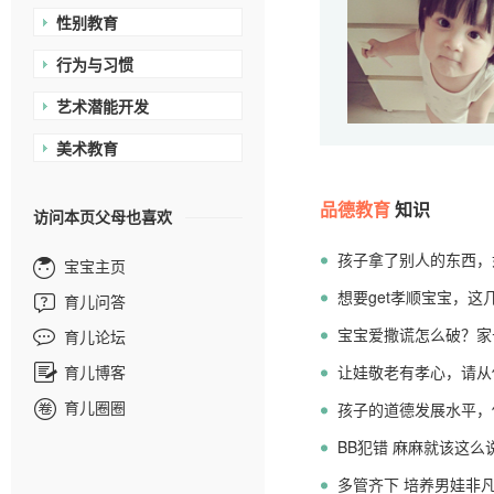
性别教育
行为与习惯
艺术潜能开发
美术教育
品德教育
知识
访问本页父母也喜欢
孩子拿了别人的东西，
宝宝主页
想要get孝顺宝宝，
育儿问答
宝宝爱撒谎怎么破？家
育儿论坛
育儿博客
让娃敬老有孝心，请从
育儿圈圈
孩子的道德发展水平，
BB犯错 麻麻就该这么
多管齐下 培养男娃非