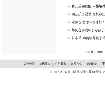
育儿重要提醒 人格培
纠正孩子说谎 究其缘
宝贝说谎 怎么治才好
如何在游戏中引导孩子
性本善 如何培养孩子
共
238
篇，显示：1
关于我们
|
机构简介
|
广告服务
|
联系方式
|
招聘信息
|
服
© 2005-
2026 育儿网 版权所有
苏ICP证B2-2