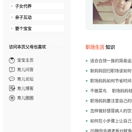
子女代养
亲子互动
要个宝宝
访问本页父母也喜欢
职场生活
知识
宝宝主页
适合白领一族的简易运
育儿问答
新妈妈回归职场该如何
育儿论坛
职场妈妈如何节省时间
育儿博客
不做菜鸟 职场妈妈
育儿圈圈
职场妈妈要注意自己的
怎样做好感冒病人的饮
如何在小步骤上让自己
20种你会被老板炒鱿