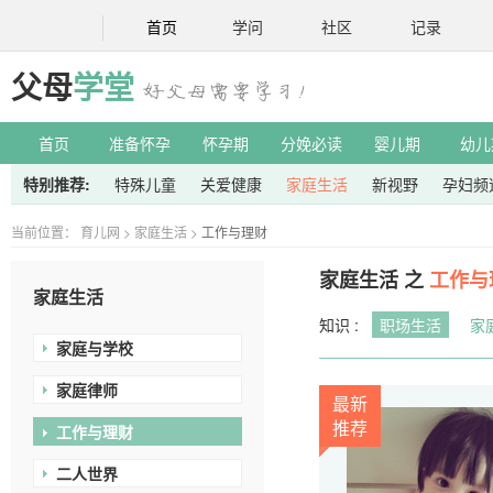
首页
学问
社区
记录
父母
学堂
首页
准备怀孕
怀孕期
分娩必读
婴儿期
幼儿
特别推荐:
特殊儿童
关爱健康
家庭生活
新视野
孕妇频
当前位置：
育儿网
>
家庭生活
>
工作与理财
家庭生活 之
工作与
家庭生活
知识 :
职场生活
家
家庭与学校
家庭律师
最新
推荐
工作与理财
二人世界