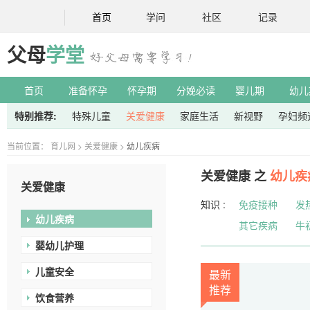
首页
学问
社区
记录
父母
学堂
首页
准备怀孕
怀孕期
分娩必读
婴儿期
幼儿
特别推荐:
特殊儿童
关爱健康
家庭生活
新视野
孕妇频
当前位置：
育儿网
>
关爱健康
>
幼儿疾病
关爱健康 之
幼儿疾
关爱健康
知识 :
免疫接种
发
幼儿疾病
其它疾病
牛
婴幼儿护理
儿童安全
最新
推荐
饮食营养