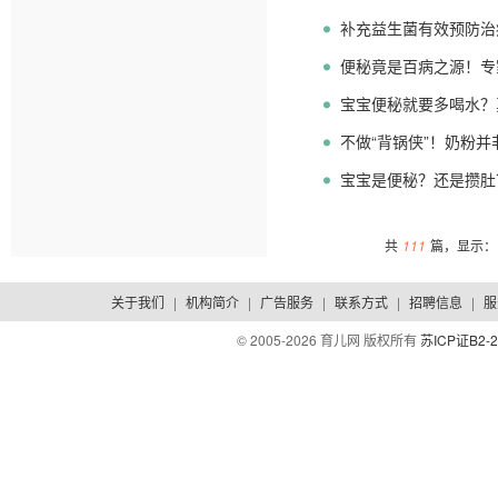
补充益生菌有效预防治
便秘竟是百病之源！专
宝宝便秘就要多喝水？
不做“背锅侠”！奶粉
宝宝是便秘？还是攒肚
共
111
篇，显示：1
关于我们
|
机构简介
|
广告服务
|
联系方式
|
招聘信息
|
服
© 2005-
2026 育儿网 版权所有
苏ICP证B2-2