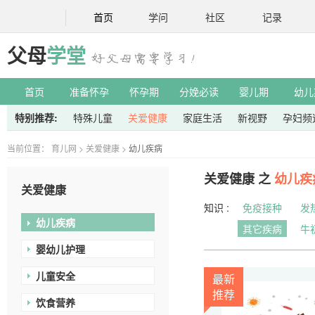
首页
学问
社区
记录
父母
学堂
首页
准备怀孕
怀孕期
分娩必读
婴儿期
幼儿
特别推荐:
特殊儿童
关爱健康
家庭生活
新视野
孕妇频
当前位置：
育儿网
>
关爱健康
>
幼儿疾病
关爱健康 之
幼儿疾
关爱健康
知识 :
免疫接种
发
幼儿疾病
其它疾病
牛
婴幼儿护理
儿童安全
最新
推荐
饮食营养