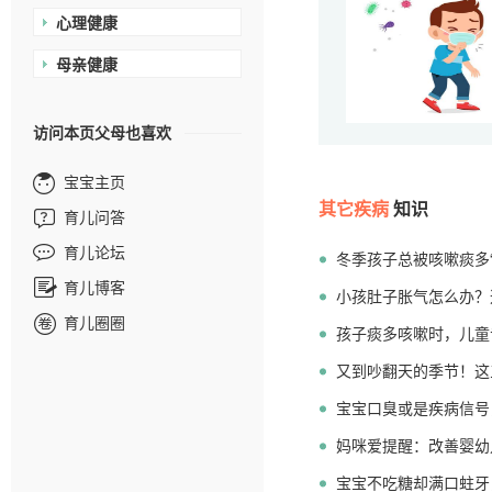
心理健康
母亲健康
访问本页父母也喜欢
宝宝主页
其它疾病
知识
育儿问答
育儿论坛
冬季孩子总被咳嗽痰多“
育儿博客
静
小孩肚子胀气怎么办？
育儿圈圈
孩子痰多咳嗽时，儿童
又到吵翻天的季节！这
宝宝口臭或是疾病信号
视
妈咪爱提醒：改善婴幼
要
宝宝不吃糖却满口蛀牙