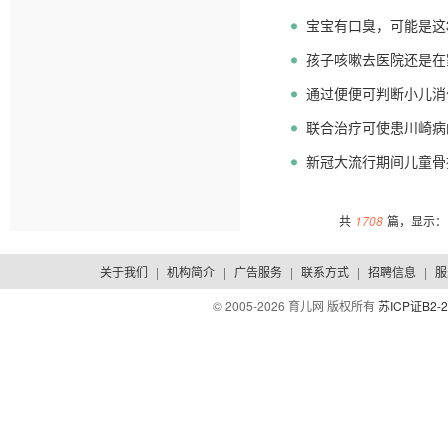
宝宝有口臭，可能是这
孩子咳嗽去医院还是在
了！
通过便便可判断小儿消
吗?
联合治疗可使患川崎病
新冠大流行期间儿童骨
共
1708
篇，显示：1
关于我们
|
机构简介
|
广告服务
|
联系方式
|
招聘信息
|
服
© 2005-
2026 育儿网 版权所有
苏ICP证B2-2