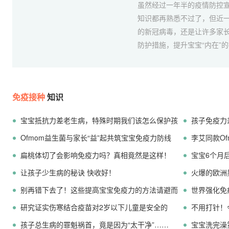
虽然经过一年半的疫情防控
知识都再熟悉不过了，但近
的新冠病毒，还是让许多家长
防护措施，提升宝宝“内在”的
免疫接种
知识
宝宝抵抗力差老生病，特殊时期我们该怎么保护孩
孩子免疫力
子？
Ofmom益生菌与家长“益”起共筑宝宝免疫力防线
意！
李艾同款O
扁桃体切了会影响免疫力吗？真相竟然是这样！
护者
宝宝6个月
让孩子少生病的秘诀 快收好！
火爆的欧洲
别再错下去了！这些提高宝宝免疫力的方法请避而
世界强化免
远之
研究证实伤寒结合疫苗对2岁以下儿童是安全的
力！
不用打针！
孩子总生病的罪魁祸首，竟是因为“太干净”……
吗？
宝宝洗完澡