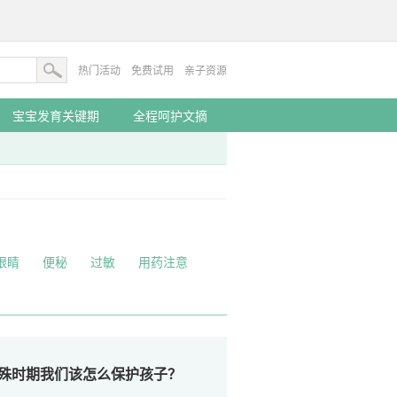
热门活动
免费试用
亲子资源
宝宝发育关键期
全程呵护文摘
眼睛
便秘
过敏
用药注意
殊时期我们该怎么保护孩子？