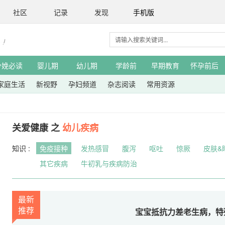
社区
记录
发现
手机版
分娩必读
婴儿期
幼儿期
学龄前
早期教育
怀孕前后
家庭生活
新视野
孕妇频道
杂志阅读
常用资源
关爱健康 之
幼儿疾病
知识 :
免疫接种
发热感冒
腹泻
呕吐
惊厥
皮肤&
其它疾病
牛初乳与疾病防治
最新
推荐
宝宝抵抗力差老生病，特