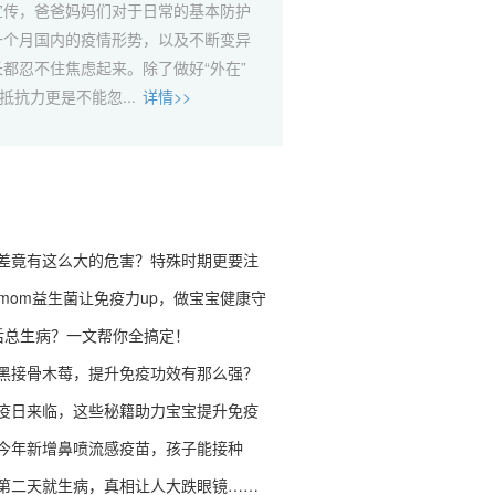
宣传，爸爸妈妈们对于日常的基本防护
一个月国内的疫情形势，以及不断变异
都忍不住焦虑起来。除了做好“外在”
抵抗力更是不能忽...
详情>>
差竟有这么大的危害？特殊时期更要注
fmom益生菌让免疫力up，做宝宝健康守
后总生病？一文帮你全搞定！
黑接骨木莓，提升免疫功效有那么强？
疫日来临，这些秘籍助力宝宝提升免疫
今年新增鼻喷流感疫苗，孩子能接种
第二天就生病，真相让人大跌眼镜……