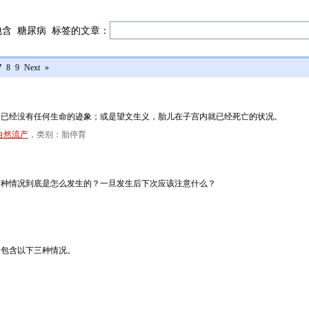
包含
糖尿病
标签的文章：
7
8
9
Next
»
，已经没有任何生命的迹象；或是望文生义，胎儿在子宫内就已经死亡的状况。
自然流产
，类别：胎停育
这种情况到底是怎么发生的？一旦发生后下次应该注意什么？
常包含以下三种情况。