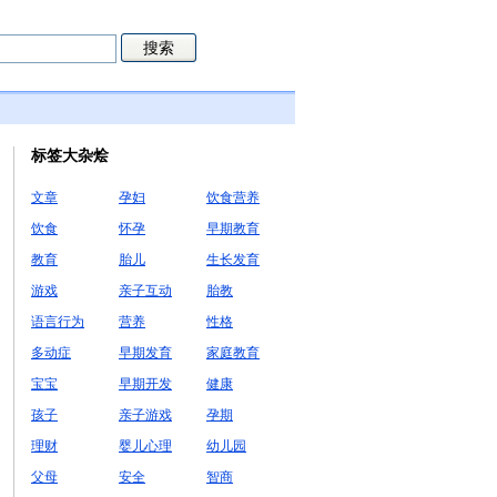
标签大杂烩
文章
孕妇
饮食营养
饮食
怀孕
早期教育
教育
胎儿
生长发育
游戏
亲子互动
胎教
语言行为
营养
性格
多动症
早期发育
家庭教育
宝宝
早期开发
健康
孩子
亲子游戏
孕期
理财
婴儿心理
幼儿园
父母
安全
智商