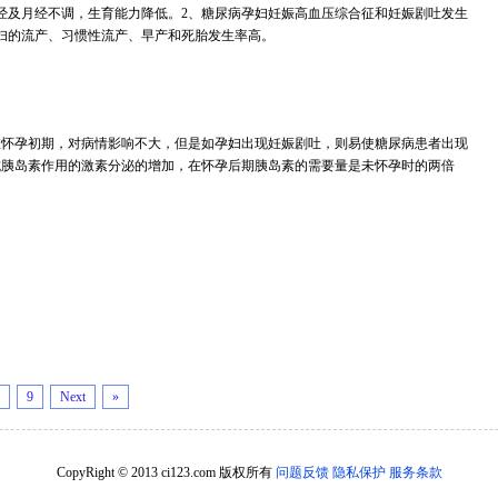
经及月经不调，生育能力降低。2、糖尿病孕妇妊娠高血压综合征和妊娠剧吐发生
妇的流产、习惯性流产、早产和死胎发生率高。
在怀孕初期，对病情影响不大，但是如孕妇出现妊娠剧吐，则易使糖尿病患者出现
抗胰岛素作用的激素分泌的增加，在怀孕后期胰岛素的需要量是未怀孕时的两倍
9
Next
»
CopyRight © 2013 ci123.com 版权所有
问题反馈
隐私保护
服务条款