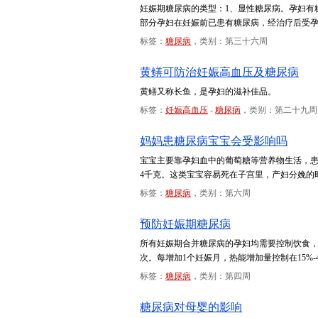
妊娠期糖尿病的类型：1、显性糖尿病。孕妇有
部分孕妇在妊娠前已患有糖尿病，经治疗后受
标签：
糖尿病
，类别：第三十六周
黄鳝可防治妊娠高血压及糖尿病
黄鳝又称长鱼，是孕妇的滋补佳品。
标签：
妊娠高血压
-
糖尿病
，类别：第二十九周
妈妈患糖尿病宝宝会受影响吗
宝宝主要靠孕妇血中的葡萄糖等营养物生活，
4千克。这类宝宝容易死在子宫里，产妇分娩的
标签：
糖尿病
，类别：第六周
预防妊娠期糖尿病
所有妊娠期合并糖尿病的孕妇均需要控制饮食，
次。每增加1个妊娠月，热能增加量控制在15%-4
标签：
糖尿病
，类别：第四周
糖尿病对母婴的影响