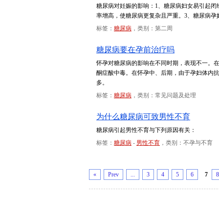
糖尿病对妊娠的影响：1、糖尿病妇女易引起闭
率增高，使糖尿病更复杂且严重。3、糖尿病孕
标签：
糖尿病
，类别：第二周
糖尿病要在孕前治疗吗
怀孕对糖尿病的影响在不同时期，表现不一。
酮症酸中毒。在怀孕中、后期，由于孕妇体内
多。
标签：
糖尿病
，类别：常见问题及处理
为什么糖尿病可致男性不育
糖尿病引起男性不育与下列原因有关：
标签：
糖尿病
-
男性不育
，类别：不孕与不育
«
Prev
...
3
4
5
6
7
8