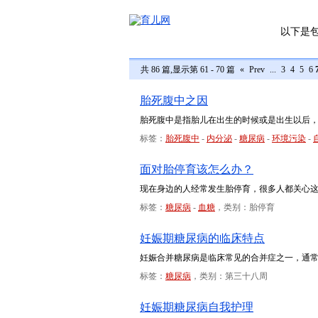
以下是
共 86 篇,显示第 61 - 70 篇
«
Prev
...
3
4
5
6
胎死腹中之因
胎死腹中是指胎儿在出生的时候或是出生以后
标签：
胎死腹中
-
内分泌
-
糖尿病
-
环境污染
-
面对胎停育该怎么办？
现在身边的人经常发生胎停育，很多人都关心
标签：
糖尿病
-
血糖
，类别：胎停育
妊娠期糖尿病的临床特点
妊娠合并糖尿病是临床常见的合并症之一，通
标签：
糖尿病
，类别：第三十八周
妊娠期糖尿病自我护理