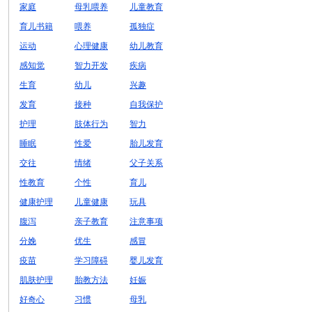
家庭
母乳喂养
儿童教育
育儿书籍
喂养
孤独症
运动
心理健康
幼儿教育
感知觉
智力开发
疾病
生育
幼儿
兴趣
发育
接种
自我保护
护理
肢体行为
智力
睡眠
性爱
胎儿发育
交往
情绪
父子关系
性教育
个性
育儿
健康护理
儿童健康
玩具
腹泻
亲子教育
注意事项
分娩
优生
感冒
疫苗
学习障碍
婴儿发育
肌肤护理
胎教方法
妊娠
好奇心
习惯
母乳