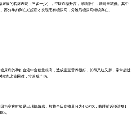
糖尿病的临床表现（三多一少），空腹血糖升高，尿糖阳性，糖耐量减低。其中
孕。部分孕妇则在妊娠后才发现患有糖尿病，分娩后糖尿病继续存在。
患糖尿病的孕妇血液中含糖量很高，造成宝宝营养很好，长得又红又胖，常常超过
时候也比较困难，常造成产伤。
因为空腹时极易出现饥饿感，故将全日食物量分为4-6次吃，临睡前必须进餐1
0%。