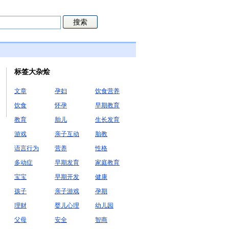
标签大杂烩
文章
孕妇
饮食营养
饮食
怀孕
早期教育
教育
胎儿
生长发育
游戏
亲子互动
胎教
语言行为
营养
性格
多动症
早期发育
家庭教育
宝宝
早期开发
健康
孩子
亲子游戏
孕期
理财
婴儿心理
幼儿园
父母
安全
智商