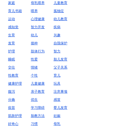
家庭
母乳喂养
儿童教育
育儿书籍
喂养
孤独症
运动
心理健康
幼儿教育
感知觉
智力开发
疾病
生育
幼儿
兴趣
发育
接种
自我保护
护理
肢体行为
智力
睡眠
性爱
胎儿发育
交往
情绪
父子关系
性教育
个性
育儿
健康护理
儿童健康
玩具
腹泻
亲子教育
注意事项
分娩
优生
感冒
疫苗
学习障碍
婴儿发育
肌肤护理
胎教方法
妊娠
好奇心
习惯
母乳