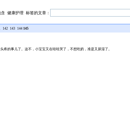
包含
健康护理
标签的文章：
1
142
143
144
145
最头疼的事儿了。这不，小宝宝又在哇哇哭了，不想吃奶，准是又尿湿了。