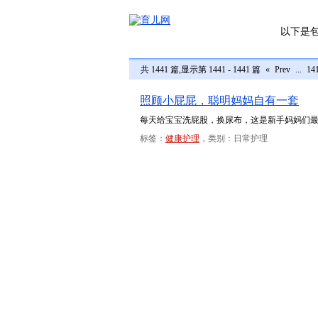
以下是
共 1441 篇,显示第 1441 - 1441 篇
«
Prev
...
14
照顾小屁屁，聪明妈妈自有一套
每天给宝宝洗屁股，换尿布，这是新手妈妈们
标签：
健康护理
，类别：日常护理