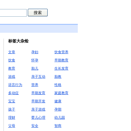
标签大杂烩
文章
孕妇
饮食营养
饮食
怀孕
早期教育
教育
胎儿
生长发育
游戏
亲子互动
胎教
语言行为
营养
性格
多动症
早期发育
家庭教育
宝宝
早期开发
健康
孩子
亲子游戏
孕期
理财
婴儿心理
幼儿园
父母
安全
智商