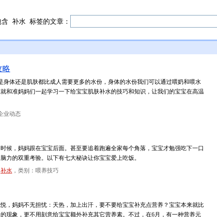
包含
补水
标签的文章：
攻略
是身体还是肌肤都比成人需要更多的水份，身体的水份我们可以通过喂奶和喂水
在就和准妈妈们一起学习一下给宝宝肌肤补水的技巧和知识，让我们的宝宝在高温
企业动态
的时候，妈妈跟在宝宝后面。甚至要追着跑遍全家每个角落，宝宝才勉强吃下一口
和脑力的双重考验。以下有七大秘诀让你宝宝爱上吃饭。
-
补水
，类别：喂养技巧
悦悦，妈妈不无担忧：天热，加上出汗，要不要给宝宝补充点营养？宝宝本来就比
的现象，更不用刻意给宝宝额外补充其它营养素。不过，在6月，有一种营养元