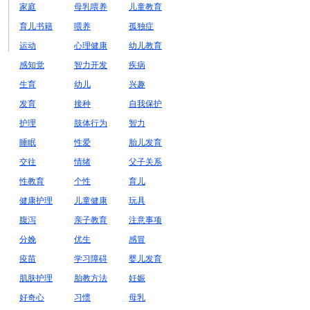
家庭
母乳喂养
儿童教育
育儿书籍
喂养
孤独症
运动
心理健康
幼儿教育
感知觉
智力开发
疾病
生育
幼儿
兴趣
发育
接种
自我保护
护理
肢体行为
智力
睡眠
性爱
胎儿发育
交往
情绪
父子关系
性教育
个性
育儿
健康护理
儿童健康
玩具
腹泻
亲子教育
注意事项
分娩
优生
感冒
疫苗
学习障碍
婴儿发育
肌肤护理
胎教方法
妊娠
好奇心
习惯
母乳