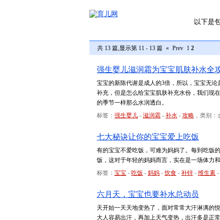
以下是
共 13 篇,显示第 11 - 13 篇
«
Prev
1
2
强生婴儿滋润霜为宝宝肌肤补水全
宝宝的新陈代谢是成人的3倍，所以，宝宝无论
补充，但是怎么给宝宝肌肤补充水份，我们现
的季节一样那么水润透白。
标签：
强生婴儿
-
滋润霜
-
补水
-
攻略
，类别：
七大秘诀让你的宝宝爱上吃饭
有的宝宝不爱吃饭，可难为妈妈了。每到吃饭
饭，这对于年轻的妈妈而言，实在是一场体力
标签：
宝宝
-
吃饭
-
妈妈
-
饮食
-
补锌
-
维生素
六月天，宝宝也要补水总动员
天开始一天天地变热了，面对常常大汗淋漓的
大人容易出汗，再加上天气变热，出汗多是正常