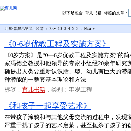
以下是包含
育儿书籍
标签的文章：
共 90 篇,显示第 11 - 20 篇
«
Prev
1
2
3
4
5
6
...
Next
»
《0-6岁优教工程及实施方案》
《0岁方案》是“0—6岁优教工程及实施方案”的
家冯德全教授和他领导的专家小组经20余年研究
确提出人类要重新认识胎、婴、幼儿有巨大的潜
种潜能的一整套基本理论和方法。
标签：
育儿书籍
，类别：零岁工程
《和孩子一起享受艺术》
在带孩子涂鸦和与其他父母交流的过程中，发现
严重干扰了孩子的艺术启蒙，甚至扼杀了孩子的