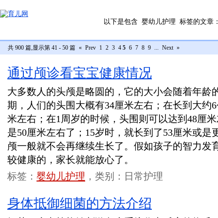
以下是包含
婴幼儿护理
标签的文章
共 900 篇,显示第 41 - 50 篇
«
Prev
1
2
3
4
5
6
7
8
9
...
Next
»
通过颅诊看宝宝健康情况
大多数人的头颅是略圆的，它的大小会随着年龄
期，人们的头围大概有34厘米左右；在长到大约6
米左右；在1周岁的时候，头围则可以达到48厘米
是50厘米左右了；15岁时，就长到了53厘米或是
颅一般就不会再继续生长了。假如孩子的智力发
较健康的，家长就能放心了。
标签：
婴幼儿护理
，类别：日常护理
身体抵御细菌的方法介绍