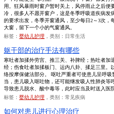
用。狂风暴雨时窗户暂时关上，风停雨止之后便
冷，很多人不愿开窗户，这是冬季呼吸道疾病发
的要求出发，冬季开窗通风，至少每日2～3次，每
大窗，留下一个小的气窗通风。
标签：
婴幼儿护理
，类别：日常生活
躯干部的治疗手法有哪些
寒吐者加揉外劳宫、推三关、补脾经；热吐者加
经；伤食吐者加揉板门、运内八卦、揉足三里。
络按摩保健法部分。 呕吐严重者可使患儿呈呼吸
当，患儿吸入呕吐物，还可能继发吸人性肺炎等
导致患儿脱水、酸中毒等，此时应当及时送入医
标签：
婴幼儿护理
，类别：常见疾病
如何对患儿进行心理治疗