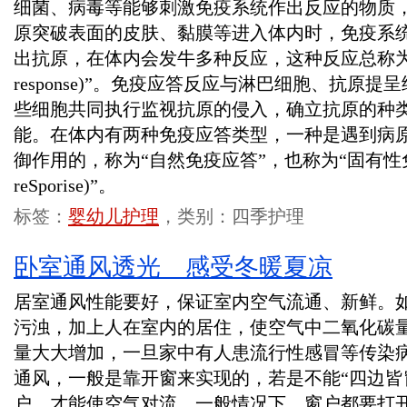
细菌、病毒等能够刺激免疫系统作出反应的物质，总称为
原突破表面的皮肤、黏膜等进入体内时，免疫系
出抗原，在体内会发牛多种反应，这种反应总称为“免
response)”。免疫应答反应与淋巴细胞、抗原
些细胞共同执行监视抗原的侵入，确立抗原的种
能。在体内有两种免疫应答类型，一种是遇到病
御作用的，称为“自然免疫应答”，也称为“固有性免疫应答
reSporise)”。
标签：
婴幼儿护理
，类别：四季护理
卧室通风透光 感受冬暖夏凉
居室通风性能要好，保证室内空气流通、新鲜。
污浊，加上人在室内的居住，使空气中二氧化碳
量大大增加，一旦家中有人患流行性感冒等传染
通风，一般是靠开窗来实现的，若是不能“四边皆
户，才能使空气对流。一般情况下，窗户都要打