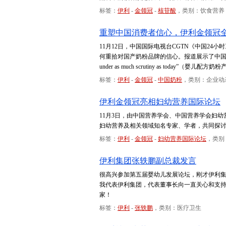
标签：
伊利
-
金领冠
-
核苷酸
，类别：饮食营养
重塑中国消费者信心，伊利金领冠
11月12日，中国国际电视台CGTN《中国24
何重拾对国产奶粉品牌的信心。报道展示了中国极为严苛的婴幼儿
under as much scrutiny as today
标签：
伊利
-
金领冠
-
中国奶粉
，类别：企业动
伊利金领冠亮相妇幼营养国际论坛
11月3日，由中国营养学会、中国营养学会妇幼
妇幼营养及相关领域知名专家、学者，共同探
标签：
伊利
-
金领冠
-
妇幼营养国际论坛
，类别
伊利集团张轶鹏副总裁发言
很高兴参加第五届婴幼儿发展论坛，刚才伊利
我代表伊利集团，代表董事长向一直关心和支
家！
标签：
伊利
-
张轶鹏
，类别：医疗卫生