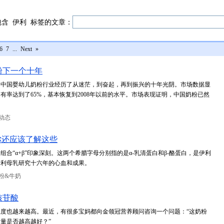
包含
伊利
标签的文章：
6
7
...
Next
»
粉下一个十年
8年，中国婴幼儿奶粉行业经历了从迷茫，到奋起，再到振兴的十年光阴。市场数据显
占有率达到了65%，基本恢复到2008年以前的水平。市场表现证明，中国奶粉已然
动态
你还应该了解这些
合“α+β”印象深刻。这两个希腊字母分别指的是α-乳清蛋白和β-酪蛋白，是伊利
伊利母乳研究十六年的心血和成果。
粉&牛奶
核苷酸
度也越来越高。最近，有很多宝妈都向金领冠营养顾问咨询一个问题：“这奶粉
量是否越高越好？”