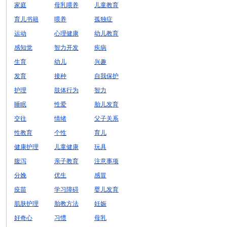
家庭
母乳喂养
儿童教育
育儿书籍
喂养
孤独症
运动
心理健康
幼儿教育
感知觉
智力开发
疾病
生育
幼儿
兴趣
发育
接种
自我保护
护理
肢体行为
智力
睡眠
性爱
胎儿发育
交往
情绪
父子关系
性教育
个性
育儿
健康护理
儿童健康
玩具
腹泻
亲子教育
注意事项
分娩
优生
感冒
疫苗
学习障碍
婴儿发育
肌肤护理
胎教方法
妊娠
好奇心
习惯
母乳