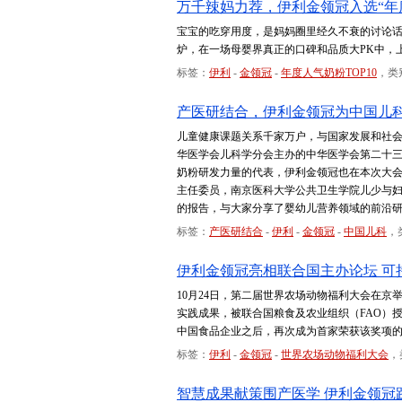
万千辣妈力荐，伊利金领冠入选“年度
宝宝的吃穿用度，是妈妈圈里经久不衰的讨论话题
炉，在一场母婴界真正的口碑和品质大PK中，
标签：
伊利
-
金领冠
-
年度人气奶粉TOP10
，类
产医研结合，伊利金领冠为中国儿
儿童健康课题关系千家万户，与国家发展和社
华医学会儿科学分会主办的中华医学会第二十三次全
奶粉研发力量的代表，伊利金领冠也在本次大会
主任委员，南京医科大学公共卫生学院儿少与
的报告，与大家分享了婴幼儿营养领域的前沿
标签：
产医研结合
-
伊利
-
金领冠
-
中国儿科
，
伊利金领冠亮相联合国主办论坛 可
10月24日，第二届世界农场动物福利大会在
实践成果，被联合国粮食及农业组织（FAO）授
中国食品企业之后，再次成为首家荣获该奖项
标签：
伊利
-
金领冠
-
世界农场动物福利大会
，
智慧成果献策围产医学 伊利金领冠