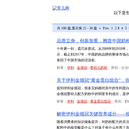
以下是
共 180 篇,显示第 21 - 30 篇
«
Prev
1
2
3
4
5
品质立身，创新加冕，翘首中国奶
十年磨一剑，霜刃未曾试。从2008年到201
示，截止到2017年，中国奶粉品牌的整体市场
拿回了中国市场的话语权。
标签：
伊利
-
金领冠
-
婴幼儿奶粉
，类别：企业
关于伊利金领冠“黄金蛋白组合”，
提到伊利金领冠，很多宝妈都对其中的专利蛋白组
金领冠婴幼儿配方奶粉中的明星专利成分，是
标签：
伊利
-
金领冠
-
黄金蛋白组合
，类别：奶
解密伊利金领冠关键营养成分——
随着消费者的知识储备提升，对奶粉配方的关注
配料中的核苷酸是什么？对孩子有什么作用？含