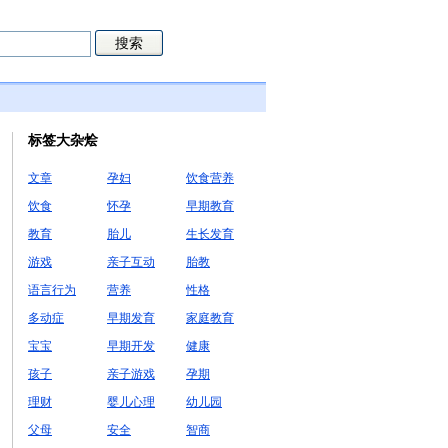
标签大杂烩
文章
孕妇
饮食营养
饮食
怀孕
早期教育
教育
胎儿
生长发育
游戏
亲子互动
胎教
语言行为
营养
性格
多动症
早期发育
家庭教育
宝宝
早期开发
健康
孩子
亲子游戏
孕期
理财
婴儿心理
幼儿园
父母
安全
智商