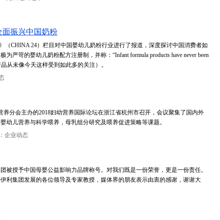
全面振兴中国奶粉
小时》（CHINA 24）栏目对中国婴幼儿奶粉行业进行了报道，深度探讨中国消费者如
奶粉配方注册制，并称：“Infant formula products have never been
”（婴儿配方奶粉产品从未像今天这样受到如此多的关注）。
态
营养分会主办的2018妇幼营养国际论坛在浙江省杭州市召开，会议聚集了国内外
讨婴幼儿营养与科学喂养，母乳组分研究及喂养促进策略等课题。
：企业动态
集团被授予中国母婴公益影响力品牌称号。对我们既是一份荣誉，更是一份责任。
持伊利集团发展的各位领导及专家教授，媒体界的朋友表示由衷的感谢，谢谢大