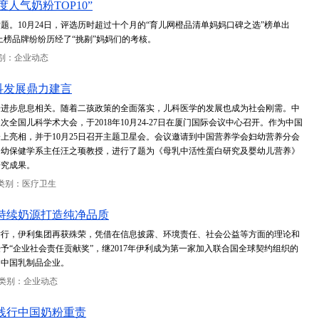
人气奶粉TOP10”
。10月24日，评选历时超过十个月的“育儿网橙品清单妈妈口碑之选”榜单出
上榜品牌纷纷历经了“挑剔”妈妈们的考核。
别：企业动态
科发展鼎力建言
会进步息息相关。随着二孩政策的全面落实，儿科医学的发展也成为社会刚需。中
国儿科学术大会，于2018年10月24-27日在厦门国际会议中心召开。作为中国
上亮相，并于10月25日召开主题卫星会。会议邀请到中国营养学会妇幼营养分会
妇幼保健学系主任汪之顼教授，进行了题为《母乳中活性蛋白研究及婴幼儿营养》
研究成果。
类别：医疗卫生
持续奶源打造纯净品质
京举行，伊利集团再获殊荣，凭借在信息披露、环境责任、社会公益等方面的理论和
予“企业社会责任贡献奖”，继2017年伊利成为第一家加入联合国全球契约组织的
的中国乳制品企业。
类别：企业动态
践行中国奶粉重责