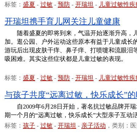
标签：
盛夏
-
过敏
-
预防
-
开瑞坦
-
儿童过敏性疾
开瑞坦携手育儿网关注儿童健康
随着盛夏的即将到来，气温开始逐渐升高，儿
加。逛公园、户外运动这些原本有益于儿童成长
游玩后出现皮肤干痒、鼻子痒、打喷嚏和流眼泪
吸困难。其实这些症状都是儿童过敏的表现。
标签：
盛夏
-
过敏
-
预防
-
开瑞坦
-
儿童过敏性疾
与孩子共度“远离过敏，快乐成长”的
自2009年6月28日开始，著名抗过敏品牌开
期一个月的“远离过敏，快乐成长”大型亲子互动
标签：
孩子
-
过敏
-
开瑞坦
-
亲子活动
，类别：医