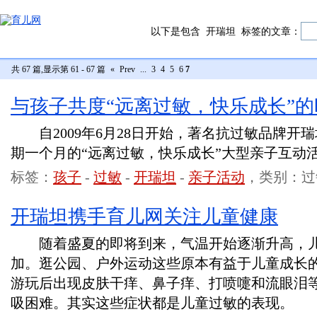
以下是包含
开瑞坦
标签的文章：
共 67 篇,显示第 61 - 67 篇
«
Prev
...
3
4
5
6
7
与孩子共度“远离过敏，快乐成长”的
自2009年6月28日开始，著名抗过敏品牌开
期一个月的“远离过敏，快乐成长”大型亲子互动
标签：
孩子
-
过敏
-
开瑞坦
-
亲子活动
，类别：过
开瑞坦携手育儿网关注儿童健康
随着盛夏的即将到来，气温开始逐渐升高，儿
加。逛公园、户外运动这些原本有益于儿童成长
游玩后出现皮肤干痒、鼻子痒、打喷嚏和流眼泪
吸困难。其实这些症状都是儿童过敏的表现。