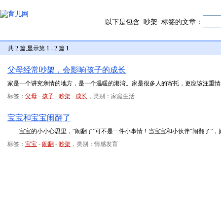
以下是包含
吵架
标签的文章：
共 2 篇,显示第 1 - 2 篇
1
父母经常吵架，会影响孩子的成长
家是一个讲究亲情的地方，是一个温暖的港湾。家是很多人的寄托，更应该注重情
标签：
父母
-
孩子
-
吵架
-
成长
，类别：家庭生活
宝宝和宝宝闹翻了
宝宝的小小心思里，“闹翻了”可不是一件小事情！当宝宝和小伙伴“闹翻了”，
标签：
宝宝
-
闹翻
-
吵架
，类别：情感发育