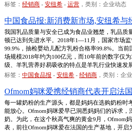
标签：
经销商
-
安纽希
-
运营
，类别：企业动态
中国食品报:新消费新市场,安纽希与
我国乳品质量与安全已成为食品业翘楚，乳品质
顿已达到先进水平。2018年1—11月，国家市
99.9%，抽检婴幼儿配方乳粉合格率99.8%。
场规模2018年约为100亿元，而10年前的数字仅
级、羊乳营养好易吸收的特点是羊乳行业快速发
标签：
中国食品报
-
安纽希
-
经销商
，类别：企
Ofmom妈咪爱携经销商代表开启法
每一罐奶粉的生产源头，都是妈妈在选购奶粉时
能放心。Ofmom妈咪爱早已洞悉妈妈们的诉求
奶。为此，在这个秋高气爽的黄金9月，Ofmom
表，前往Ofmom妈咪爱在法国的生产基地，开