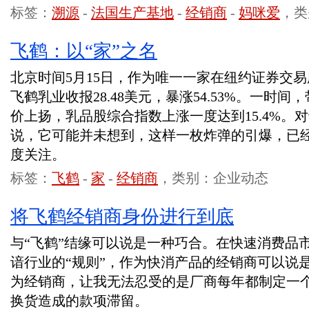
标签：
溯源
-
法国生产基地
-
经销商
-
妈咪爱
，类
飞鹤：以“家”之名
北京时间5月15日，作为唯一一家在纽约证券交
飞鹤乳业收报28.48美元，暴涨54.53%。一时
价上扬，乳品股综合指数上涨一度达到15.4%。
说，它可能并未想到，这样一枚炸弹的引爆，已
度关注。
标签：
飞鹤
-
家
-
经销商
，类别：企业动态
将飞鹤经销商身份进行到底
与“飞鹤”结缘可以说是一种巧合。在快速消费品市
谙行业的“规则”，作为快消产品的经销商可以说
为经销商，让我无法忍受的是厂商每年都制定一
换货造成的款项滞留。