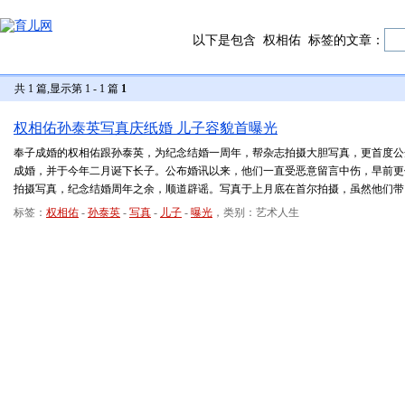
以下是包含
权相佑
标签的文章：
共 1 篇,显示第 1 - 1 篇
1
权相佑孙泰英写真庆纸婚 儿子容貌首曝光
奉子成婚的权相佑跟孙泰英，为纪念结婚一周年，帮杂志拍摄大胆写真，更首度公
成婚，并于今年二月诞下长子。公布婚讯以来，他们一直受恶意留言中伤，早前更
拍摄写真，纪念结婚周年之余，顺道辟谣。写真于上月底在首尔拍摄，虽然他们带
标签：
权相佑
-
孙泰英
-
写真
-
儿子
-
曝光
，类别：艺术人生