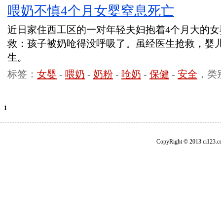
喂奶不慎4个月女婴窒息死亡
近日家住西工区的一对年轻夫妇抱着4个月大的
救：孩子被奶呛得没呼吸了。虽经医生抢救，婴
生。
标签：
女婴
-
喂奶
-
奶粉
-
呛奶
-
保健
-
安全
，类
1
CopyRight © 2013 ci1