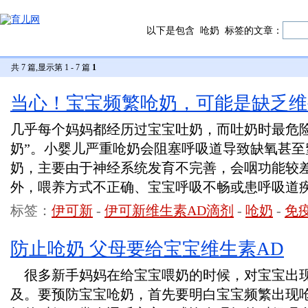
以下是包含
呛奶
标签的文章：
共 7 篇,显示第 1 - 7 篇
1
当心！宝宝频繁呛奶，可能是缺乏维
几乎每个妈妈都经历过宝宝吐奶，而吐奶时最危险
奶”。小婴儿严重呛奶会阻塞呼吸道导致缺氧甚至
奶，主要由于神经系统发育不完善，会咽功能较
外，喂养方式不正确、宝宝呼吸不畅或患呼吸道
标签：
伊可新
-
伊可新维生素AD滴剂
-
呛奶
-
免
防止呛奶 父母要给宝宝维生素AD
很多新手妈妈在给宝宝喂奶的时候，对宝宝出
及。要预防宝宝呛奶，首先要明白宝宝频繁出现