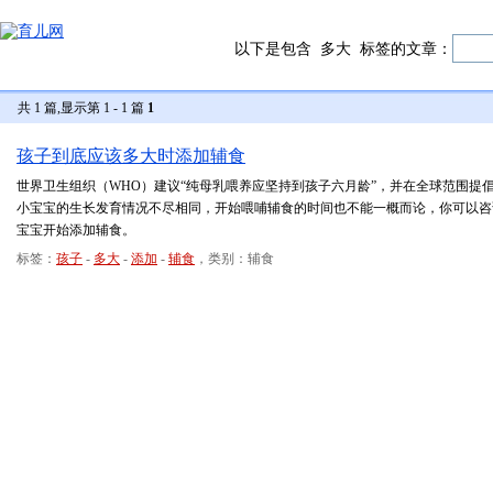
以下是包含
多大
标签的文章：
共 1 篇,显示第 1 - 1 篇
1
孩子到底应该多大时添加辅食
世界卫生组织（WHO）建议“纯母乳喂养应坚持到孩子六月龄”，并在全球范围提
小宝宝的生长发育情况不尽相同，开始喂哺辅食的时间也不能一概而论，你可以咨
宝宝开始添加辅食。
标签：
孩子
-
多大
-
添加
-
辅食
，类别：辅食