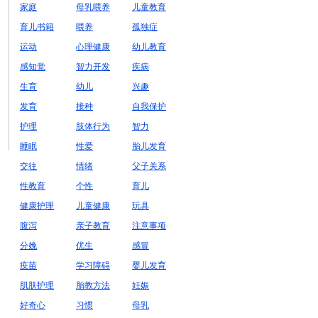
家庭
母乳喂养
儿童教育
育儿书籍
喂养
孤独症
运动
心理健康
幼儿教育
感知觉
智力开发
疾病
生育
幼儿
兴趣
发育
接种
自我保护
护理
肢体行为
智力
睡眠
性爱
胎儿发育
交往
情绪
父子关系
性教育
个性
育儿
健康护理
儿童健康
玩具
腹泻
亲子教育
注意事项
分娩
优生
感冒
疫苗
学习障碍
婴儿发育
肌肤护理
胎教方法
妊娠
好奇心
习惯
母乳