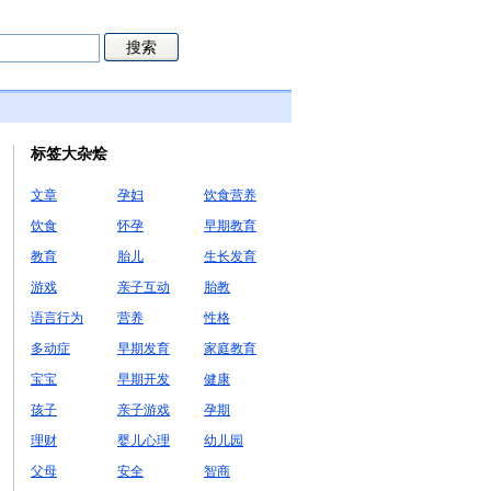
标签大杂烩
文章
孕妇
饮食营养
饮食
怀孕
早期教育
教育
胎儿
生长发育
游戏
亲子互动
胎教
语言行为
营养
性格
多动症
早期发育
家庭教育
宝宝
早期开发
健康
孩子
亲子游戏
孕期
理财
婴儿心理
幼儿园
父母
安全
智商