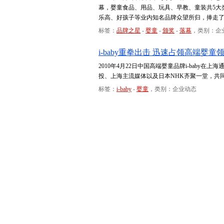
幕，婴童食品、用品、玩具、早教、童装共5大
乐高、好孩子等业内知名品牌众望所归，捧走
标签：
品牌之星
-
婴童
-
颁奖
-
落幕
，类别：企
i-baby重拳出击 迅速占领高端婴童
2010年4月22日中国高端婴童品牌i-bab
投、上海主流媒体以及日本NHK齐聚一堂，共同见
标签：
i-baby
-
婴童
，类别：企业动态