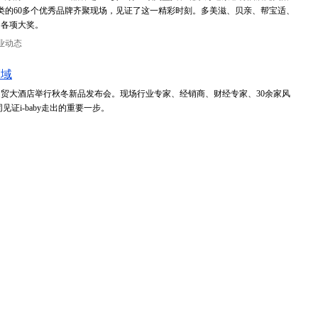
类的60多个优秀品牌齐聚现场，见证了这一精彩时刻。多美滋、贝亲、帮宝适、
了各项大奖。
业动态
领域
y在上海通贸大酒店举行秋冬新品发布会。现场行业专家、经销商、财经专家、30余家风
证i-baby走出的重要一步。