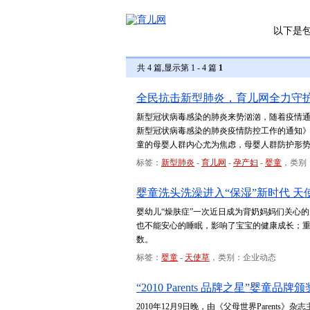
以下是
共 4 篇,显示第 1 - 4 篇
1
全民抗击新型肺炎，育儿网全力守
新型冠状病毒感染的肺炎来势汹汹，随着疫情
新型冠状病毒感染的肺炎疫情防控工作的通知》
童的母婴人群内心尤为焦虑，母婴人群防护形
标签：
新型肺炎
-
育儿网
-
孕产妇
-
婴童
，类别
婴童洗头洗澡进入“保湿”新时代 天
婴幼儿“燥肤症”一次近日成为背奶妈妈们关心
也不能安心的睡眠，影响了宝宝的健康成长；重
数。
标签：
婴童
-
天使草
，类别：企业动态
“2010 Parents 品牌之星”婴童
2010年12月9日晚，由《父母世界Parents》杂