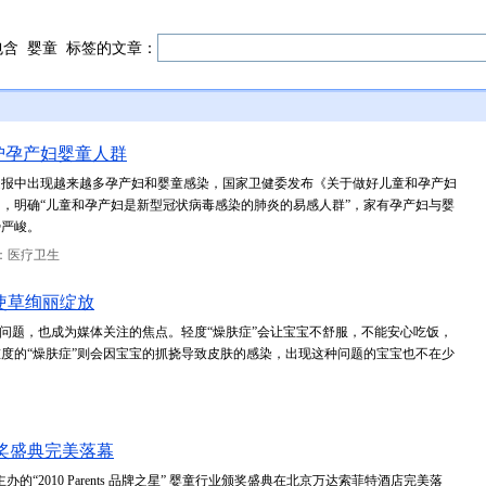
包含
婴童
标签的文章：
护孕产妇婴童人群
通报中出现越来越多孕产妇和婴童感染，国家卫健委发布《关于做好儿童和孕产妇
，明确“儿童和孕产妇是新型冠状病毒感染的肺炎的易感人群”，家有孕产妇与婴
势严峻。
：医疗卫生
使草绚丽绽放
的问题，也成为媒体关注的焦点。轻度“燥肤症”会让宝宝不舒服，不能安心吃饭，
度的“燥肤症”则会因宝宝的抓挠导致皮肤的感染，出现这种问题的宝宝也不在少
品牌颁奖盛典完美落幕
志主办的“2010 Parents 品牌之星” 婴童行业颁奖盛典在北京万达索菲特酒店完美落